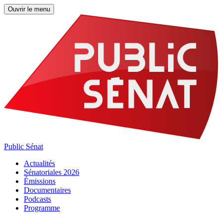
Ouvrir le menu
Public Sénat
Actualités
Sénatoriales 2026
Émissions
Documentaires
Podcasts
Programme