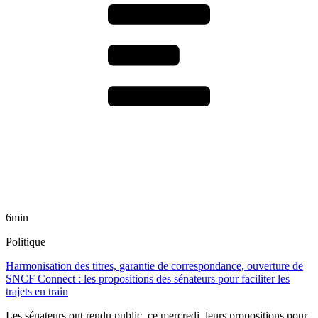
6min
Politique
Harmonisation des titres, garantie de correspondance, ouverture de
SNCF Connect : les propositions des sénateurs pour faciliter les
trajets en train
Les sénateurs ont rendu public, ce mercredi, leurs propositions pour