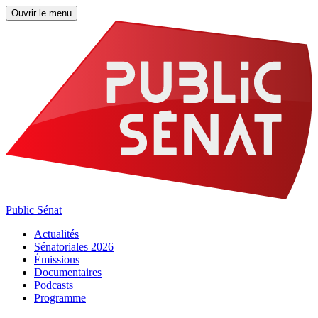
Ouvrir le menu
Public Sénat
Actualités
Sénatoriales 2026
Émissions
Documentaires
Podcasts
Programme