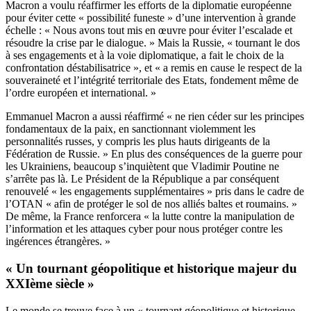
Macron a voulu réaffirmer les efforts de la diplomatie européenne
pour éviter cette « possibilité funeste » d’une intervention à grande
échelle : « Nous avons tout mis en œuvre pour éviter l’escalade et
résoudre la crise par le dialogue. » Mais la Russie, « tournant le dos
à ses engagements et à la voie diplomatique, a fait le choix de la
confrontation déstabilisatrice », et « a remis en cause le respect de la
souveraineté et l’intégrité territoriale des Etats, fondement même de
l’ordre européen et international. »
Emmanuel Macron a aussi réaffirmé « ne rien céder sur les principes
fondamentaux de la paix, en sanctionnant violemment les
personnalités russes, y compris les plus hauts dirigeants de la
Fédération de Russie. » En plus des conséquences de la guerre pour
les Ukrainiens, beaucoup s’inquiètent que Vladimir Poutine ne
s’arrête pas là. Le Président de la République a par conséquent
renouvelé « les engagements supplémentaires » pris dans le cadre de
l’OTAN « afin de protéger le sol de nos alliés baltes et roumains. »
De même, la France renforcera « la lutte contre la manipulation de
l’information et les attaques cyber pour nous protéger contre les
ingérences étrangères. »
« Un tournant géopolitique et historique majeur du
XXIème siècle »
Le monde se trouve face à un « tournant géopolitique et historique