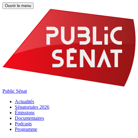
Ouvrir le menu
Public Sénat
Actualités
Sénatoriales 2026
Émissions
Documentaires
Podcasts
Programme