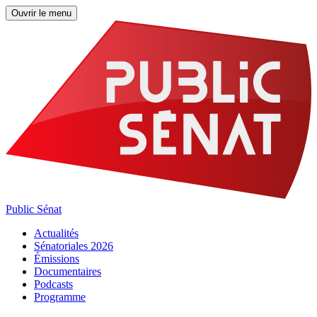
Ouvrir le menu
Public Sénat
Actualités
Sénatoriales 2026
Émissions
Documentaires
Podcasts
Programme