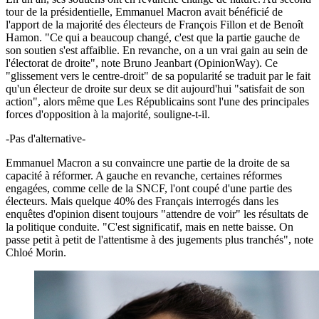
tour de la présidentielle, Emmanuel Macron avait bénéficié de
l'apport de la majorité des électeurs de François Fillon et de Benoît
Hamon. "Ce qui a beaucoup changé, c'est que la partie gauche de
son soutien s'est affaiblie. En revanche, on a un vrai gain au sein de
l'électorat de droite", note Bruno Jeanbart (OpinionWay). Ce
"glissement vers le centre-droit" de sa popularité se traduit par le fait
qu'un électeur de droite sur deux se dit aujourd'hui "satisfait de son
action", alors même que Les Républicains sont l'une des principales
forces d'opposition à la majorité, souligne-t-il.
-Pas d'alternative-
Emmanuel Macron a su convaincre une partie de la droite de sa
capacité à réformer. A gauche en revanche, certaines réformes
engagées, comme celle de la SNCF, l'ont coupé d'une partie des
électeurs. Mais quelque 40% des Français interrogés dans les
enquêtes d'opinion disent toujours "attendre de voir" les résultats de
la politique conduite. "C'est significatif, mais en nette baisse. On
passe petit à petit de l'attentisme à des jugements plus tranchés", note
Chloé Morin.