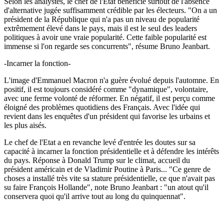
Selon les analystes, le chef de l'Etat bénéficie surtout de l'absence
d'alternative jugée suffisamment crédible par les électeurs. "On a un
président de la République qui n'a pas un niveau de popularité
extrêmement élevé dans le pays, mais il est le seul des leaders
politiques à avoir une vraie popularité. Cette faible popularité est
immense si l'on regarde ses concurrents", résume Bruno Jeanbart.
-Incarner la fonction-
L'image d'Emmanuel Macron n'a guère évolué depuis l'automne. En
positif, il est toujours considéré comme "dynamique", volontaire,
avec une ferme volonté de réformer. En négatif, il est perçu comme
éloigné des problèmes quotidiens des Français. Avec l'idée qui
revient dans les enquêtes d'un président qui favorise les urbains et
les plus aisés.
Le chef de l'Etat a en revanche levé d'entrée les doutes sur sa
capacité à incarner la fonction présidentielle et à défendre les intérêts
du pays. Réponse à Donald Trump sur le climat, accueil du
président américain et de Vladimir Poutine à Paris... "Ce genre de
choses a installé très vite sa stature présidentielle, ce que n'avait pas
su faire François Hollande", note Bruno Jeanbart : "un atout qu'il
conservera quoi qu'il arrive tout au long du quinquennat".