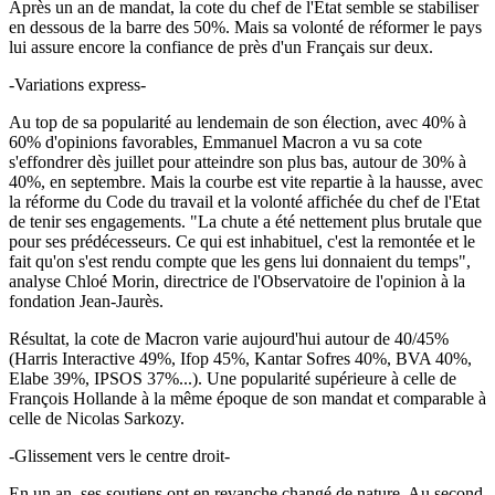
Après un an de mandat, la cote du chef de l'Etat semble se stabiliser
en dessous de la barre des 50%. Mais sa volonté de réformer le pays
lui assure encore la confiance de près d'un Français sur deux.
-Variations express-
Au top de sa popularité au lendemain de son élection, avec 40% à
60% d'opinions favorables, Emmanuel Macron a vu sa cote
s'effondrer dès juillet pour atteindre son plus bas, autour de 30% à
40%, en septembre. Mais la courbe est vite repartie à la hausse, avec
la réforme du Code du travail et la volonté affichée du chef de l'Etat
de tenir ses engagements. "La chute a été nettement plus brutale que
pour ses prédécesseurs. Ce qui est inhabituel, c'est la remontée et le
fait qu'on s'est rendu compte que les gens lui donnaient du temps",
analyse Chloé Morin, directrice de l'Observatoire de l'opinion à la
fondation Jean-Jaurès.
Résultat, la cote de Macron varie aujourd'hui autour de 40/45%
(Harris Interactive 49%, Ifop 45%, Kantar Sofres 40%, BVA 40%,
Elabe 39%, IPSOS 37%...). Une popularité supérieure à celle de
François Hollande à la même époque de son mandat et comparable à
celle de Nicolas Sarkozy.
-Glissement vers le centre droit-
En un an, ses soutiens ont en revanche changé de nature. Au second