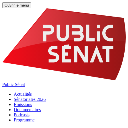
Ouvrir le menu
Public Sénat
Actualités
Sénatoriales 2026
Émissions
Documentaires
Podcasts
Programme