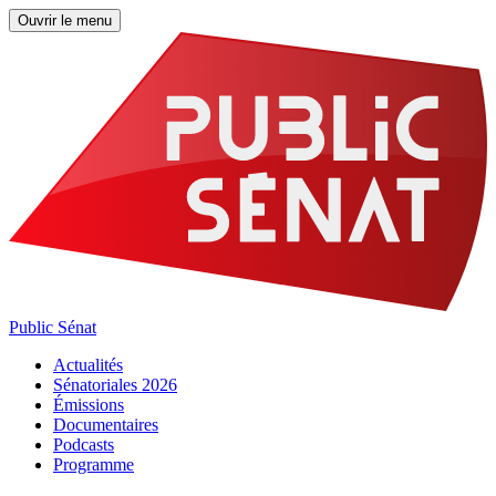
Ouvrir le menu
Public Sénat
Actualités
Sénatoriales 2026
Émissions
Documentaires
Podcasts
Programme