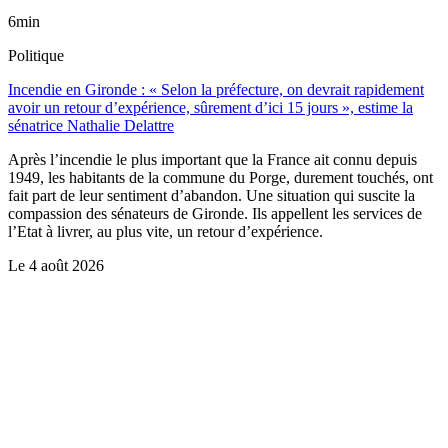
6min
Politique
Incendie en Gironde : « Selon la préfecture, on devrait rapidement
avoir un retour d’expérience, sûrement d’ici 15 jours », estime la
sénatrice Nathalie Delattre
Après l’incendie le plus important que la France ait connu depuis
1949, les habitants de la commune du Porge, durement touchés, ont
fait part de leur sentiment d’abandon. Une situation qui suscite la
compassion des sénateurs de Gironde. Ils appellent les services de
l’Etat à livrer, au plus vite, un retour d’expérience.
Le
4 août 2026