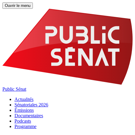
Ouvrir le menu
Public Sénat
Actualités
Sénatoriales 2026
Émissions
Documentaires
Podcasts
Programme