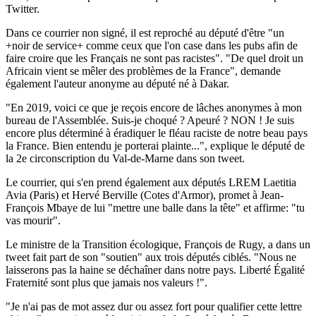
Twitter.
Dans ce courrier non signé, il est reproché au député d'être "un
+noir de service+ comme ceux que l'on case dans les pubs afin de
faire croire que les Français ne sont pas racistes". "De quel droit un
Africain vient se mêler des problèmes de la France", demande
également l'auteur anonyme au député né à Dakar.
"En 2019, voici ce que je reçois encore de lâches anonymes à mon
bureau de l'Assemblée. Suis-je choqué ? Apeuré ? NON ! Je suis
encore plus déterminé à éradiquer le fléau raciste de notre beau pays
la France. Bien entendu je porterai plainte...", explique le député de
la 2e circonscription du Val-de-Marne dans son tweet.
Le courrier, qui s'en prend également aux députés LREM Laetitia
Avia (Paris) et Hervé Berville (Cotes d'Armor), promet à Jean-
François Mbaye de lui "mettre une balle dans la tête" et affirme: "tu
vas mourir".
Le ministre de la Transition écologique, François de Rugy, a dans un
tweet fait part de son "soutien" aux trois députés ciblés. "Nous ne
laisserons pas la haine se déchaîner dans notre pays. Liberté Égalité
Fraternité sont plus que jamais nos valeurs !".
"Je n'ai pas de mot assez dur ou assez fort pour qualifier cette lettre