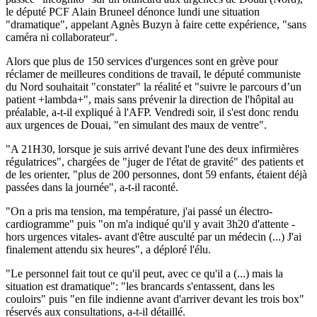
le député PCF Alain Bruneel dénonce lundi une situation
"dramatique", appelant Agnès Buzyn à faire cette expérience, "sans
caméra ni collaborateur".
Alors que plus de 150 services d'urgences sont en grève pour
réclamer de meilleures conditions de travail, le député communiste
du Nord souhaitait "constater" la réalité et "suivre le parcours d’un
patient +lambda+", mais sans prévenir la direction de l'hôpital au
préalable, a-t-il expliqué à l'AFP. Vendredi soir, il s'est donc rendu
aux urgences de Douai, "en simulant des maux de ventre".
"A 21H30, lorsque je suis arrivé devant l'une des deux infirmières
régulatrices", chargées de "juger de l'état de gravité" des patients et
de les orienter, "plus de 200 personnes, dont 59 enfants, étaient déjà
passées dans la journée", a-t-il raconté.
"On a pris ma tension, ma température, j'ai passé un électro-
cardiogramme" puis "on m'a indiqué qu'il y avait 3h20 d'attente -
hors urgences vitales- avant d'être ausculté par un médecin (...) J'ai
finalement attendu six heures", a déploré l'élu.
"Le personnel fait tout ce qu'il peut, avec ce qu'il a (...) mais la
situation est dramatique": "les brancards s'entassent, dans les
couloirs" puis "en file indienne avant d'arriver devant les trois box"
réservés aux consultations, a-t-il détaillé.