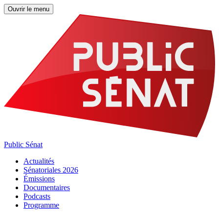
Ouvrir le menu
Public Sénat
Actualités
Sénatoriales 2026
Émissions
Documentaires
Podcasts
Programme