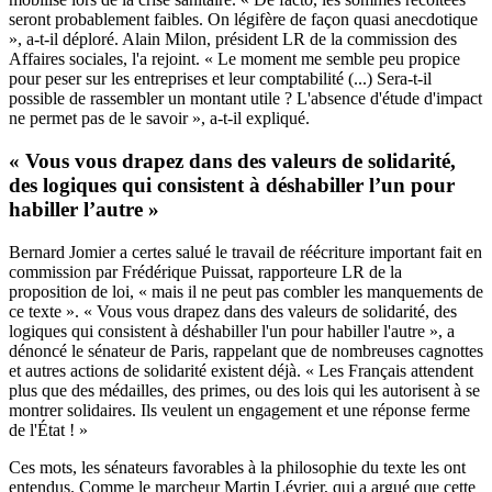
seront probablement faibles. On légifère de façon quasi anecdotique
», a-t-il déploré. Alain Milon, président LR de la commission des
Affaires sociales, l'a rejoint. « Le moment me semble peu propice
pour peser sur les entreprises et leur comptabilité (...) Sera-t-il
possible de rassembler un montant utile ? L'absence d'étude d'impact
ne permet pas de le savoir », a-t-il expliqué.
« Vous vous drapez dans des valeurs de solidarité,
des logiques qui consistent à déshabiller l’un pour
habiller l’autre »
Bernard Jomier a certes salué le travail de réécriture important fait en
commission par Frédérique Puissat, rapporteure LR de la
proposition de loi, « mais il ne peut pas combler les manquements de
ce texte ». « Vous vous drapez dans des valeurs de solidarité, des
logiques qui consistent à déshabiller l'un pour habiller l'autre », a
dénoncé le sénateur de Paris, rappelant que de nombreuses cagnottes
et autres actions de solidarité existent déjà. « Les Français attendent
plus que des médailles, des primes, ou des lois qui les autorisent à se
montrer solidaires. Ils veulent un engagement et une réponse ferme
de l'État ! »
Ces mots, les sénateurs favorables à la philosophie du texte les ont
entendus. Comme le marcheur Martin Lévrier, qui a argué que cette