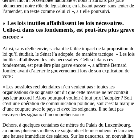
dernier mot à l’Assemblée nationale et nous n’aurions pas joué
pleinement notre rôle de législateur, en laissant passer, sans tenter de
l’amender, un texte comme celui-ci », a-t-elle poursuivi.
« Les lois inutiles affaiblissent les lois nécessaires.
Celle-ci dans ces fondements, est peut-être plus grave
encore »
Ainsi, sans réelle envie, sachant le faible impact de la proposition de
loi qu’il étudiait, le Sénat l’a adoptée, de manière tactique. « Les lois
inutiles affaiblissent les lois nécessaires. Celle-ci dans ces
fondements, est peut-être plus grave encore », a affirmé Bernard
Jomier, avant d’alerter le gouvernement lors de son explication de
vote :
« Les possibles récipiendaires n’en veulent pas : toutes les
organisations de soignants ont dit que cette mesure ne rencontrait
pas leur accord ! Alors pourquoi vouloir à tout prix l’adopter ? Soit
c’est une opération de communication politique, soit c’est la marque
d’une coupure avec le pays et avec les soignants. Il ne faut pas
envoyer des signaux d’incompréhension ».
Dehors, à quelques centaines de mètres du Palais du Luxembourg,
au moins plusieurs milliers de soignants et leurs soutiens réclamaient
une hausse immédiate des salaires
. Sur les pancartes, on pouvait lire