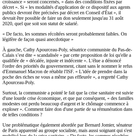
croissance » seront concernés, « dans des conditions fixées par
décret ». Si « les modalités d'application de ce dispositif aux agents
publics devront être précisées par décret en Conseil d'État », il
devrait être possible de faire un don seulement jusqu'au 31 août
2020, quel que soit son statut de salarié.
« De facto, les sommes récoltées seront probablement faibles. On
légifère de façon quasi anecdotique »
À gauche, Cathy Apourceau-Poly, sénatrice communiste du Pas-de-
Calais s’est dite « scandalisée » par cette proposition de loi qu'elle a
qualifiée de « décalée, injuste et indécente ». L'élue a dénoncé
l'ordre des priorités du gouvernement,
citant sans le nommer le refus
d'Emmanuel Macron de rétablir l'ISF.
« L'idée de prendre dans la
poche des riches ne vous a même pas effleurée », a regretté Cathy
Apourceau-Poly.
Surtout, la communiste a pointé le fait que la crise sanitaire est suivie
d'une lourde crise économique, et que par conséquent, « des familles
modestes ont perdu beaucoup d'argent et le chômage commence à
exploser ». Comment faire don d'une partie de sa rémunération dans
de telles conditions ?
Une problématique également abordée par Bernard Jomier, sénateur
de Paris apparenté au groupe socialiste,
mais aussi soignant qui s'est
mobilisé lors de la crise sanitaire.
« De facto, les sommes récoltées