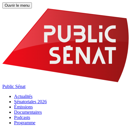
Ouvrir le menu
Public Sénat
Actualités
Sénatoriales 2026
Émissions
Documentaires
Podcasts
Programme