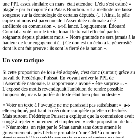
une PPL assez similaire en mars
, était attendue. L'élu s'est estimé «
plagié » par la majorité du Palais Bourbon. « La méthode me laisse
songeuse sur la déontologie de certains députés. (...) Ainsi, la pâle
copie qui nous est parvenue de l'Assemblée nationale a été
améliorée en commission », a-t-il lancé. Logiquement, Édouard
Courtial a voté pour le texte, louant le travail effectué par les
soignants depuis plusieurs mois. « Notre gratitude ne sera jamais à la
hauteur de leur engagement (...) Ce don est un écho à la générosité
dont ils ont fait preuve : ils sont la fierté de la nation ».
Un vote tactique
Si cette proposition de loi a été adoptée, c'est donc (surtout) grâce au
travail de Frédérique Puissat. En voyant arriver la PPL de
l'Assemblée nationale, la rapporteuse a avoué « être surprise ». «
L'exposé des motifs revendiquait l'ambition de rendre possible
l'impossible, mais la portée du texte était bien plus modeste »
« Voter un texte à l’aveugle ne me paraissait pas satisfaisant », a-t-
elle expliqué,
justifiant la réécriture complète qu’elle a effectuée
.
Mais surtout, Frédérique Puissat a expliqué que la commission avait
songé à rejeter « purement et simplement » cette proposition de loi.
« Néanmoins, un rejet par le Sénat aurait sans doute amené le
gouvernement après l’échec probable d’une CMP à donner le