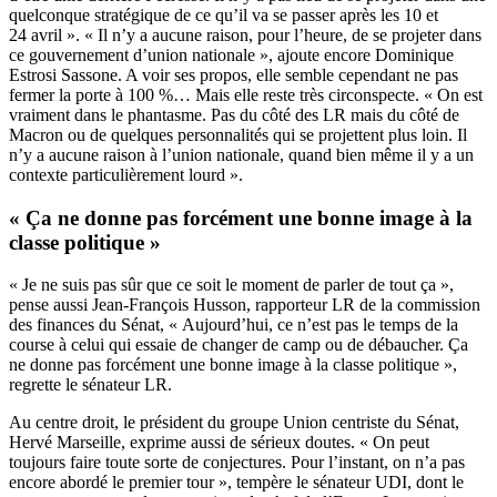
quelconque stratégique de ce qu’il va se passer après les 10 et
24 avril ». « Il n’y a aucune raison, pour l’heure, de se projeter dans
ce gouvernement d’union nationale », ajoute encore Dominique
Estrosi Sassone. A voir ses propos, elle semble cependant ne pas
fermer la porte à 100 %… Mais elle reste très circonspecte. « On est
vraiment dans le phantasme. Pas du côté des LR mais du côté de
Macron ou de quelques personnalités qui se projettent plus loin. Il
n’y a aucune raison à l’union nationale, quand bien même il y a un
contexte particulièrement lourd ».
« Ça ne donne pas forcément une bonne image à la
classe politique »
« Je ne suis pas sûr que ce soit le moment de parler de tout ça »,
pense aussi Jean-François Husson, rapporteur LR de la commission
des finances du Sénat, « Aujourd’hui, ce n’est pas le temps de la
course à celui qui essaie de changer de camp ou de débaucher. Ça
ne donne pas forcément une bonne image à la classe politique »,
regrette le sénateur LR.
Au centre droit, le président du groupe Union centriste du Sénat,
Hervé Marseille, exprime aussi de sérieux doutes. « On peut
toujours faire toute sorte de conjectures. Pour l’instant, on n’a pas
encore abordé le premier tour », tempère le sénateur UDI, dont le