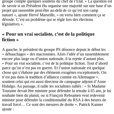
groupe compte quelques soutiens du chef de l’Etat. « La question est
de savoir si un Président élu organise une majorité sur une base d’un
projet qui rassemble peut-être au-delà de ce qu’est son camp
naturel », ajoute Hervé Marseille, « on verra bien comment ça se
déroule. C’est un problème qui se règle lors des élections
législatives ».
« Pour un vrai socialiste, c’est de la politique
fiction »
A gauche, le président du groupe PS dénonce depuis le début les
« débauchages » des macronistes. Alors l’idée d’un rassemblement
encore plus large ou d’union nationale, il la rejette d’autant plus.
« Pour un vrai socialiste, c’est de la politique fiction. Tout d’abord
parce qu’on n’est pas en guerre. Et l’union nationale est quelque
chose qui s’élabore par des éléments exogènes exceptionnels. On
n’est pas dans la tradition d’alliance comme en Allemagne »,
soutient celui qui est aussi directeur de campagne adjoint d’Anne
Hidalgo. Au passage, il raille les socialistes ralliés : « Si Madame
Touraine devait être ministre pour défendre la retraite à 65 ans, je lui
souhaite bien du plaisir, ou si François Rebsamen veut redevenir
ministre pour défendre la conditionnalité du RSA à des heures de
travail forcé… Ce sont des mesures de droite ». Patrick Kanner
ajoute :