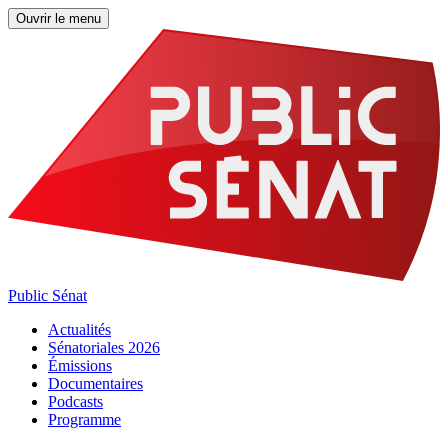
Ouvrir le menu
Public Sénat
Actualités
Sénatoriales 2026
Émissions
Documentaires
Podcasts
Programme