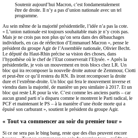
Soutenir aujourd’hui Macron, c’est fondamentalement
être de droite. Il n’y a pas d’union nationale avec un tel
programme.
Au sein même de la majorité présidentielle, l’idée n’a pas la cote.
« L’union nationale est toujours souhaitable mais je n’y crois pas.
Mais je ne crois pas non plus qu’on sera dans des débauchages
individuels, en cas de réélection d’Emmanuel Macron », pense le
président du groupe Agir de l’Assemblée nationale, Olivier Becht.
Le député du Haut-Rhin précise sa vision des choses, dans
l’hypothèse où le chef de l’Etat conserverait l’Elysée. « Après la
présidentielle, je vois un mouvement en trois blocs chez LR. Un
bloc qui ira recomposer la nouvelle droite autour de Zemmour, Ciotti
et peut-être ce qu’il restera du RN. Ils iront recomposer la droite
dure et l’extrême-droite. Un bloc qui fera le mouvement inverse et
viendra dans la majorité, de manière un peu similaire à 2017. Et un
bloc qui reste LR pour la vie. C’est comme les anciens partis – car
aucun grand parti n’a disparu comme le montrent le Parti radical, le
PCF et maintenant le PS – à la manière d’une étoile morte qui a
épuisé son carburant », soutient le président du groupe Agir.
« Tout va commencer au soir du premier tour »
Si ce ne sera pas le bing bang, reste que des élus peuvent encore