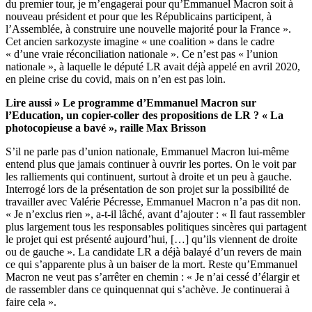
du premier tour, je m’engagerai pour qu’Emmanuel Macron soit à
nouveau président et pour que les Républicains participent, à
l’Assemblée, à construire une nouvelle majorité pour la France ».
Cet ancien sarkozyste imagine « une coalition » dans le cadre
« d’une vraie réconciliation nationale ». Ce n’est pas « l’union
nationale », à laquelle le député LR avait déjà appelé en avril 2020,
en pleine crise du covid, mais on n’en est pas loin.
Lire aussi »
Le programme d’Emmanuel Macron sur
l’Education, un copier-coller des propositions de LR ? « La
photocopieuse a bavé », raille Max Brisson
S’il ne parle pas d’union nationale, Emmanuel Macron lui-même
entend plus que jamais continuer à ouvrir les portes. On le voit par
les ralliements qui continuent, surtout à droite et un peu à gauche.
Interrogé lors de
la présentation de son projet
sur la possibilité de
travailler avec Valérie Pécresse, Emmanuel Macron n’a pas dit non.
« Je n’exclus rien », a-t-il lâché, avant d’ajouter : « Il faut rassembler
plus largement tous les responsables politiques sincères qui partagent
le projet qui est présenté aujourd’hui, […] qu’ils viennent de droite
ou de gauche ». La candidate LR a déjà balayé d’un revers de main
ce qui s’apparente plus à un baiser de la mort. Reste qu’Emmanuel
Macron ne veut pas s’arrêter en chemin : « Je n’ai cessé d’élargir et
de rassembler dans ce quinquennat qui s’achève. Je continuerai à
faire cela ».