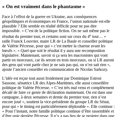
« On est vraiment dans le phantasme »
Face à l’effroi de la guerre en Ukraine, aux conséquences
géopolitiques et économiques en France, l’union nationale est-elle
plausible ? Elle semble en réalité difficile pour ne pas dire
impossible. « C’est de la politique fiction. On ne sait même pas le
e
résultat du premier tour, et certains sont sur ceux du 4
tour… »
raille Franck Louvrier, maire LR de La Baule et conseiller politique
de Valérie Pécresse, pour qui « c’est mettre la charrue avant les
bœufs ». « Quel que soit le résultat il y aura une recomposition
législative. Maintenant, savoir si ça sera les macronistes qui vont
partir en morceaux, car ils seront en trois morceaux, ou si LR auront
des gens qui vont partir chez je ne sais pas qui, on n’en sait rien »,
ajoute l’ancien conseiller en communication de Nicolas Sarkozy.
L’idée est reçue tout aussi froidement par Dominique Estrosi
Sassone, sénatrice LR des Alpes-Maritimes, elle aussi conseillère
politique de Valérie Pécresse. « C’est très mal venu et complètement
décalé de faire ce genre de déclaration maintenant. On est dans une
campagne, à deux semaines et demie du premier tour, rien n’est
encore joué », soutient la vice-présidente du groupe LR du Sénat,
pour qui « le timing est particulièrement déplorable ». Elle continue :
« Pour l’instant, notre famille politique continue d’être rassemblée et
d’être unie derrière Pécresse. Il n’y a pas lieu de se projeter dans une