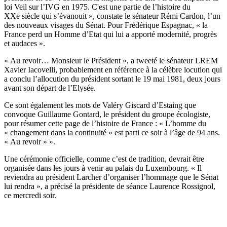
loi Veil sur l’IVG en 1975. C'est une partie de l’histoire du
XXe siècle qui s’évanouit »,
constate le sénateur Rémi Cardon
, l’un
des nouveaux visages du Sénat.
Pour Frédérique Espagnac
, « la
France perd un Homme d’Etat qui lui a apporté modernité, progrès
et audaces ».
« Au revoir… Monsieur le Président »,
a tweeté le sénateur LREM
Xavier Iacovelli
, probablement en référence à la célèbre locution qui
a conclu l’allocution du président sortant le 19 mai 1981, deux jours
avant son départ de l’Elysée.
Ce sont également les mots de Valéry Giscard d’Estaing que
convoque
Guillaume Gontard
, le président du groupe écologiste,
pour résumer cette page de l’histoire de France : « L’homme du
« changement dans la continuité » est parti ce soir à l’âge de 94 ans.
« Au revoir » ».
Une cérémonie officielle, comme c’est de tradition, devrait être
organisée dans les jours à venir au palais du Luxembourg. « Il
reviendra au président Larcher d’organiser l’hommage que le Sénat
lui rendra »,
a précisé la présidente de séance Laurence Rossignol,
ce mercredi soir
.