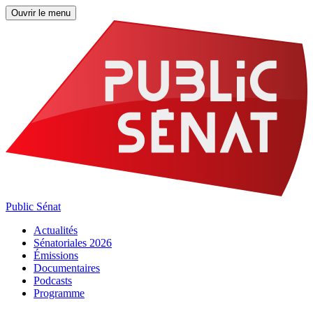
Ouvrir le menu
Public Sénat
Actualités
Sénatoriales 2026
Émissions
Documentaires
Podcasts
Programme