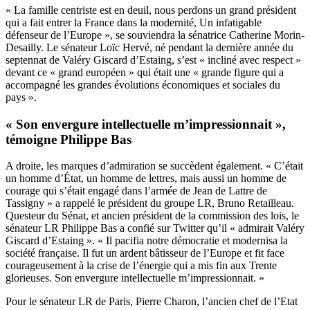
« La famille centriste est en deuil, nous perdons un grand président
qui a fait entrer la France dans la modernité, Un infatigable
défenseur de l’Europe », se souviendra la sénatrice Catherine Morin-
Desailly.
Le sénateur Loïc Hervé
, né pendant la dernière année du
septennat de Valéry Giscard d’Estaing, s’est « incliné avec respect »
devant ce « grand européen » qui était une « grande figure qui a
accompagné les grandes évolutions économiques et sociales du
pays ».
« Son envergure intellectuelle m’impressionnait »,
témoigne Philippe Bas
A droite, les marques d’admiration se succèdent également. « C’était
un homme d’État, un homme de lettres, mais aussi un homme de
courage qui s’était engagé dans l’armée de Jean de Lattre de
Tassigny » a rappelé le président du groupe LR,
Bruno Retailleau
.
Questeur du Sénat, et ancien président de la commission des lois, le
sénateur LR Philippe Bas
a confié sur Twitter
qu’il « admirait Valéry
Giscard d’Estaing ». « Il pacifia notre démocratie et modernisa la
société française. Il fut un ardent bâtisseur de l’Europe et fit face
courageusement à la crise de l’énergie qui a mis fin aux Trente
glorieuses. Son envergure intellectuelle m’impressionnait. »
Pour le sénateur LR de Paris,
Pierre Charon
, l’ancien chef de l’Etat