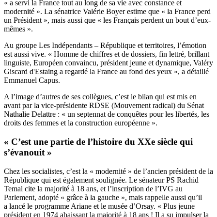
« a servi la France tout au long de sa vie avec constance et
modernité ». La sénatrice Valérie Boyer estime que « la France perd
un Président », mais aussi que « les Français perdent un bout d’eux-
mêmes ».
Au groupe Les Indépendants – République et territoires, l’émotion
est aussi vive. « Homme de chiffres et de dossiers, fin lettré, brillant
linguiste, Européen convaincu, président jeune et dynamique, Valéry
Giscard d'Estaing a regardé la France au fond des yeux »,
a détaillé
Emmanuel Capus
.
A l’image d’autres de ses collègues, c’est le bilan qui est mis en
avant par la vice-présidente RDSE (Mouvement radical) du Sénat
Nathalie Delattre
: « un septennat de conquêtes pour les libertés, les
droits des femmes et la construction européenne ».
« C’est une partie de l’histoire du XXe siècle qui
s’évanouit »
Chez les socialistes, c’est la « modernité » de l’ancien président de la
République qui est également soulignée.
Le sénateur PS Rachid
Temal
cite la majorité à 18 ans, et l’inscription de l’IVG au
Parlement, adopté « grâce à la gauche », mais rappelle aussi qu’il
a lancé le programme Ariane et le musée d’Orsay. « Plus jeune
président en 1974 abaissant la majorité à 18 ans ! Il a su impulser la