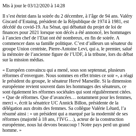
Mis à jour le
03/12/2020 à 14:28
Il s’est éteint dans la soirée du 2 décembre, à l’âge de 94 ans.
Valéry
Giscard d’Estaing, président de la République de 1974 à 1981, est
décédé du covid-19
. Au Sénat, qui débattait du projet de loi de
finances pour 2021 lorsque son décès a été annoncé, les hommages
à l’ancien chef de l’Etat ont été nombreux, en fin de soirée. A
commencer dans sa famille politique. C’est d’ailleurs un sénateur du
groupe Union centriste, Pierre-Antoine Levi,
qui a, le premier, salué
la mémoire de l’ancienne figure de l’UDF
, à la tribune, lors du débat
sur la mission médias.
« Européen convaincu qui a mené, sous son septennat, plusieurs
réformes d’envergure. Nous sommes en effet tristes ce soir », a réagi
le président du groupe, le sénateur Hervé Marseille. Si la dimension
européenne revient souvent dans les hommages des sénateurs, ce
sont également les réformes sociétales qui sont régulièrement citées.
« Que de réformes. Que d’avancées… notamment pour les femmes,
merci »,
écrit la sénatrice UC Annick Billon
, présidente de la
délégation aux droits des femmes. Sa collègue Valérie Létard,
l’a
résumé ainsi
: « un président qui a marqué par la modernité de ses
réformes (majorité à 18 ans, l’IVG…), acteur de la construction
européenne, nous lui devons beaucoup ! Notre pays perd un grand
homme. »