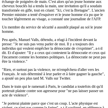
échange de poignées de main. C'est alors qu'un jeune homme aux
cheveux bouclés lui a tendu la main, une invitation qu'il a soudain
transformée en gifle, tout en criant: "Ici, c'est la Bretagne". L'ancien
Premier ministre a tenté d'esquiver et le jeune homme n'a pu que le
toucher légèrement au visage, a constaté une journaliste de l'AFP.
Un membre du service de sécurité a aussitôt plaqué au sol le jeune
homme.
Peu après, Manuel Valls, détendu, a réagi à l'incident devant la
presse: "Je ne suis pas venu parler de moi. Il y a toujours des
individus qui veulent empêcher la démocratie de s'exprimer", a-t-il
dit. Et d'ajouter: "Il y a ceux qui contestent la démocratie et ceux qui
l'incarnent comme les hommes politiques. La démocratie ne peut pas
être la violence."
"Rien, et surtout pas la violence, ne m'empêchera d'aller vers les
Français. Je suis déterminé à leur parler et à faire gagner la gauche",
a ajouté un peu plus tard M. Valls sur Twitter.
Dans le train qui le ramenait à Paris, le candidat a toutefois dit qu'il
porterait plainte contre son agresseur pour "ne pas laisser passer un
acte de violence".
"Je porterai plainte parce que c'est un coup. L'acte physique est
violent, ce n'est pas comme la farine", a-t-il souligné, en référence à