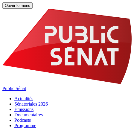
Ouvrir le menu
Public Sénat
Actualités
Sénatoriales 2026
Émissions
Documentaires
Podcasts
Programme