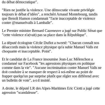
du débat démocratique".
"Rien ne justifie la violence. Une démocratie vivante privilégie
toujours le débat d’idées", a renchéri Arnaud Montebourg, tandis
que Benoît Hamon condamnait "l'acte inacceptable de violence
contre @manuelvalls à Lamballe".
Le Premier ministre Bernard Cazeneuve a jugé sur Public Sénat que
"cette violence n'a(vait) pas sa place dans la République".
La député écologiste Cécile Duflot a tweeté: "Chacun connaît nos
désaccords mais la violence physique qu'a subie Manuel Valls est
choquante et inacceptable. Point".
Et le candidat de La France insoumise Jean-Luc Mélenchon a
condamné sur Facebook "les agressions physiques en politique
comme dans la vie". "Aucune incrimination contre Manuel Valls ne
doit conduire à se manquer de respect à soi-même au point de
frapper quelqu'un par surprise plutôt que régler son différend avec
un bulletin de vote", a-t-il insisté.
A droite, le député LR des Alpes-Maritimes Eric Ciotti a jugé cette
agression "scandaleuse".