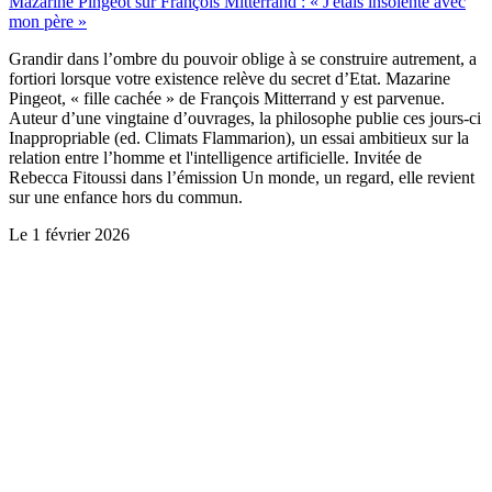
Mazarine Pingeot sur François Mitterrand : « J'étais insolente avec
mon père »
Grandir dans l’ombre du pouvoir oblige à se construire autrement, a
fortiori lorsque votre existence relève du secret d’Etat. Mazarine
Pingeot, « fille cachée » de François Mitterrand y est parvenue.
Auteur d’une vingtaine d’ouvrages, la philosophe publie ces jours-ci
Inappropriable (ed. Climats Flammarion), un essai ambitieux sur la
relation entre l’homme et l'intelligence artificielle. Invitée de
Rebecca Fitoussi dans l’émission Un monde, un regard, elle revient
sur une enfance hors du commun.
Le
1 février 2026