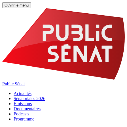
Ouvrir le menu
Public Sénat
Actualités
Sénatoriales 2026
Émissions
Documentaires
Podcasts
Programme