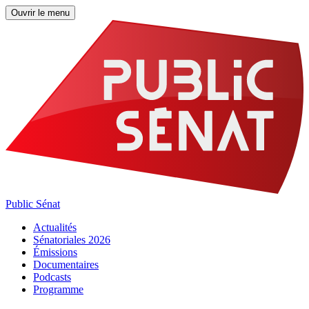
Ouvrir le menu
Public Sénat
Actualités
Sénatoriales 2026
Émissions
Documentaires
Podcasts
Programme