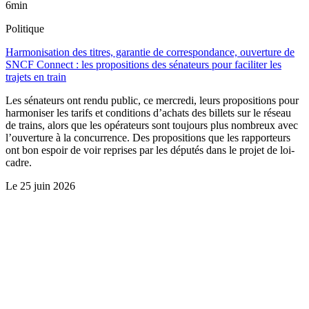
6min
Politique
Harmonisation des titres, garantie de correspondance, ouverture de
SNCF Connect : les propositions des sénateurs pour faciliter les
trajets en train
Les sénateurs ont rendu public, ce mercredi, leurs propositions pour
harmoniser les tarifs et conditions d’achats des billets sur le réseau
de trains, alors que les opérateurs sont toujours plus nombreux avec
l’ouverture à la concurrence. Des propositions que les rapporteurs
ont bon espoir de voir reprises par les députés dans le projet de loi-
cadre.
Le
25 juin 2026