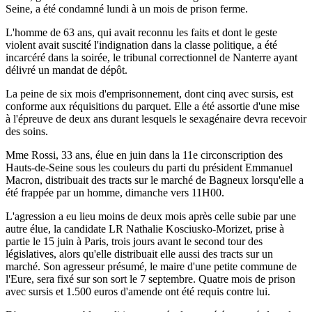
Seine, a été condamné lundi à un mois de prison ferme.
L'homme de 63 ans, qui avait reconnu les faits et dont le geste
violent avait suscité l'indignation dans la classe politique, a été
incarcéré dans la soirée, le tribunal correctionnel de Nanterre ayant
délivré un mandat de dépôt.
La peine de six mois d'emprisonnement, dont cinq avec sursis, est
conforme aux réquisitions du parquet. Elle a été assortie d'une mise
à l'épreuve de deux ans durant lesquels le sexagénaire devra recevoir
des soins.
Mme Rossi, 33 ans, élue en juin dans la 11e circonscription des
Hauts-de-Seine sous les couleurs du parti du président Emmanuel
Macron, distribuait des tracts sur le marché de Bagneux lorsqu'elle a
été frappée par un homme, dimanche vers 11H00.
L'agression a eu lieu moins de deux mois après celle subie par une
autre élue, la candidate LR Nathalie Kosciusko-Morizet, prise à
partie le 15 juin à Paris, trois jours avant le second tour des
législatives, alors qu'elle distribuait elle aussi des tracts sur un
marché. Son agresseur présumé, le maire d'une petite commune de
l'Eure, sera fixé sur son sort le 7 septembre. Quatre mois de prison
avec sursis et 1.500 euros d'amende ont été requis contre lui.