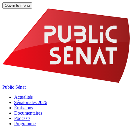
Ouvrir le menu
Public Sénat
Actualités
Sénatoriales 2026
Émissions
Documentaires
Podcasts
Programme