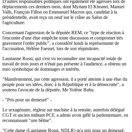
D'autres responsables politiques ont également été agressés lors de
déplacements ces derniers mois, dont Myriam El Khomri, Manuel
Valls, François Fillon ou Emmanuel Macron qui, candidat à la
présidentielle, avait reçu un oeuf sur le crâne au Salon de
l'agriculture.
Concernant l'agression de la députée REM, ce "type de réaction à
l'encontre d'une élue empêche toute discussion et compromet très
gravement l'ordre public", a considéré lundi la représentante de
l'accusation, Hélène Faessel, lors de son réquisitoire.
Laurianne Rossi, qui s'est vu reconnaître une incapacité totale de
travail de trois jours et n'était pas présente à l'audience, a obtenu un
euro symbolique de dommages et intérêts.
"Manifestement, par cette agression, il a porté atteinte à une élue du
peuple pour ses idées, donc à la République et à la démocratie", a
soutenu l'avocate de la députée, Me Yolène Bahu.
- "Pris pour un demeuré" -
Le sexagénaire, régleur sur machine à la retraite, autrefois délégué
CGT et ancien militant PCF, a admis avoir giflé la parlementaire, en
reconnaissant "une bêtise".
"Cette dame (Laurianne Rossi, NDLR) m'a pris pour un demeuré.