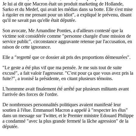
Je lui ai dit que Macron était un produit marketing de Hollande,
Sarko et du Medef, qui avait les médias dans sa botte. Elle s'est mise
à rigoler en me prenant pour un idiot", a expliqué le prévenu, disant
qu'il ne savait pas qu'elle était députée.
Son avocate, Me Amandine Ponties, a d'ailleurs contesté que la
victime soit considérée comme "personne chargée d'une mission de
service public", circonstance aggravante retenue par l'accusation, en
raison de cette ignorance.
Elle a "regretté que ce dossier ait pris des proportions démesurées".
"Le geste a été plus vif que ma pensée. Je me suis tout de suite
excusé", a fait valoir l'agresseur. "C'est pour ça que vous avez pris la
fuite?", a ironisé la présidente, en citant plusieurs témoins.
L'hommme avait finalement été arrêté par plusieurs militants avant
l'arrivée des forces de l'ordre.
De nombreuses personnalités politiques avaient manifesté leur
soutien à l'élue. Emmanuel Macron a appelé à "respecter les élus"
dans un message sur Twitter, et le Premier ministre Edouard Philippe
a condamné "avec la plus grande fermeté la lâche agression" de la
députée.