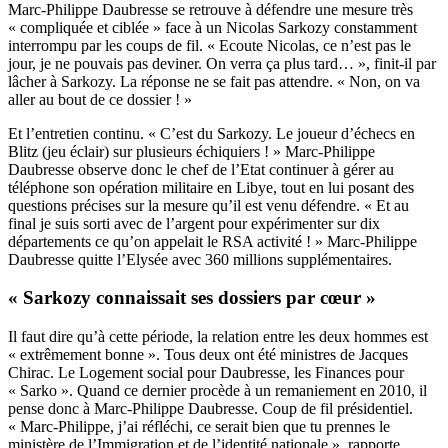
Marc-Philippe Daubresse se retrouve à défendre une mesure très
« compliquée et ciblée » face à un Nicolas Sarkozy constamment
interrompu par les coups de fil. « Ecoute Nicolas, ce n’est pas le
jour, je ne pouvais pas deviner. On verra ça plus tard… », finit-il par
lâcher à Sarkozy. La réponse ne se fait pas attendre. « Non, on va
aller au bout de ce dossier ! »
Et l’entretien continu. « C’est du Sarkozy. Le joueur d’échecs en
Blitz (jeu éclair) sur plusieurs échiquiers ! » Marc-Philippe
Daubresse observe donc le chef de l’Etat continuer à gérer au
téléphone son opération militaire en Libye, tout en lui posant des
questions précises sur la mesure qu’il est venu défendre. « Et au
final je suis sorti avec de l’argent pour expérimenter sur dix
départements ce qu’on appelait le RSA activité ! » Marc-Philippe
Daubresse quitte l’Elysée avec 360 millions supplémentaires.
« Sarkozy connaissait ses dossiers par cœur »
Il faut dire qu’à cette période, la relation entre les deux hommes est
« extrêmement bonne ». Tous deux ont été ministres de Jacques
Chirac. Le Logement social pour Daubresse, les Finances pour
« Sarko ». Quand ce dernier procède à un remaniement en 2010, il
pense donc à Marc-Philippe Daubresse. Coup de fil présidentiel.
« Marc-Philippe, j’ai réfléchi, ce serait bien que tu prennes le
ministère de l’Immigration et de l’identité nationale », rapporte