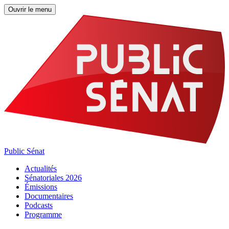
Ouvrir le menu
Public Sénat
Actualités
Sénatoriales 2026
Émissions
Documentaires
Podcasts
Programme