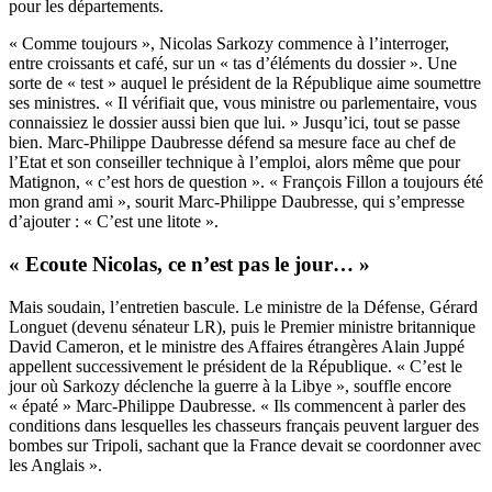
pour les départements.
« Comme toujours », Nicolas Sarkozy commence à l’interroger,
entre croissants et café, sur un « tas d’éléments du dossier ». Une
sorte de « test » auquel le président de la République aime soumettre
ses ministres. « Il vérifiait que, vous ministre ou parlementaire, vous
connaissiez le dossier aussi bien que lui. » Jusqu’ici, tout se passe
bien. Marc-Philippe Daubresse défend sa mesure face au chef de
l’Etat et son conseiller technique à l’emploi, alors même que pour
Matignon, « c’est hors de question ». « François Fillon a toujours été
mon grand ami », sourit Marc-Philippe Daubresse, qui s’empresse
d’ajouter : « C’est une litote ».
« Ecoute Nicolas, ce n’est pas le jour… »
Mais soudain, l’entretien bascule. Le ministre de la Défense, Gérard
Longuet (devenu sénateur LR), puis le Premier ministre britannique
David Cameron, et le ministre des Affaires étrangères Alain Juppé
appellent successivement le président de la République. « C’est le
jour
où Sarkozy déclenche la guerre à la Libye
», souffle encore
« épaté » Marc-Philippe Daubresse. « Ils commencent à parler des
conditions dans lesquelles les chasseurs français peuvent larguer des
bombes sur Tripoli, sachant que la France devait se coordonner avec
les Anglais ».