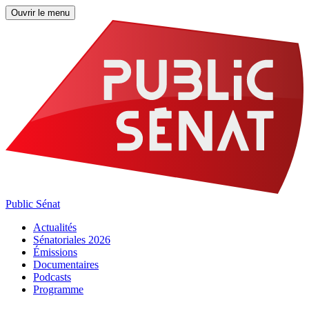
Ouvrir le menu
Public Sénat
Actualités
Sénatoriales 2026
Émissions
Documentaires
Podcasts
Programme