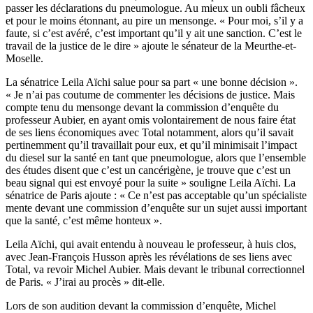
passer les déclarations du pneumologue. Au mieux un oubli fâcheux
et pour le moins étonnant, au pire un mensonge. « Pour moi, s’il y a
faute, si c’est avéré, c’est important qu’il y ait une sanction. C’est le
travail de la justice de le dire » ajoute le sénateur de la Meurthe-et-
Moselle.
La sénatrice Leila Aïchi salue pour sa part « une bonne décision ».
« Je n’ai pas coutume de commenter les décisions de justice. Mais
compte tenu du mensonge devant la commission d’enquête du
professeur Aubier, en ayant omis volontairement de nous faire état
de ses liens économiques avec Total notamment, alors qu’il savait
pertinemment qu’il travaillait pour eux, et qu’il minimisait l’impact
du diesel sur la santé en tant que pneumologue, alors que l’ensemble
des études disent que c’est un cancérigène, je trouve que c’est un
beau signal qui est envoyé pour la suite » souligne Leila Aïchi. La
sénatrice de Paris ajoute : « Ce n’est pas acceptable qu’un spécialiste
mente devant une commission d’enquête sur un sujet aussi important
que la santé, c’est même honteux ».
Leila Aïchi, qui avait entendu à nouveau le professeur, à huis clos,
avec Jean-François Husson après les révélations de ses liens avec
Total, va revoir Michel Aubier. Mais devant le tribunal correctionnel
de Paris. « J’irai au procès » dit-elle.
Lors de son audition devant la commission d’enquête, Michel