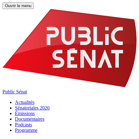
Ouvrir le menu
Public Sénat
Actualités
Sénatoriales 2026
Émissions
Documentaires
Podcasts
Programme