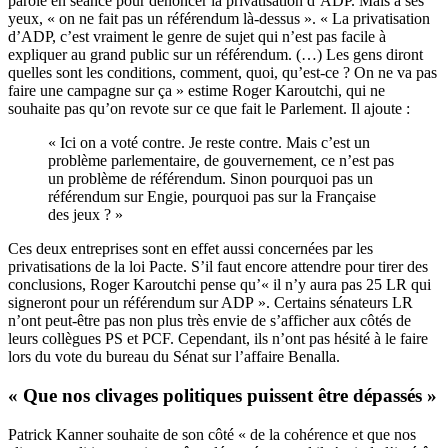
parole en séance pour dénoncer la privatisation d’ADP. Mais à ses
yeux, « on ne fait pas un référendum là-dessus ». « La privatisation
d’ADP, c’est vraiment le genre de sujet qui n’est pas facile à
expliquer au grand public sur un référendum. (…) Les gens diront
quelles sont les conditions, comment, quoi, qu’est-ce ? On ne va pas
faire une campagne sur ça » estime Roger Karoutchi, qui ne
souhaite pas qu’on revote sur ce que fait le Parlement. Il ajoute :
« Ici on a voté contre. Je reste contre. Mais c’est un
problème parlementaire, de gouvernement, ce n’est pas
un problème de référendum. Sinon pourquoi pas un
référendum sur Engie, pourquoi pas sur la Française
des jeux ? »
Ces deux entreprises sont en effet aussi concernées par les
privatisations de la loi Pacte. S’il faut encore attendre pour tirer des
conclusions, Roger Karoutchi pense qu’« il n’y aura pas 25 LR qui
signeront pour un référendum sur ADP ». Certains sénateurs LR
n’ont peut-être pas non plus très envie de s’afficher aux côtés de
leurs collègues PS et PCF. Cependant, ils n’ont pas hésité à le faire
lors du vote du bureau du Sénat sur l’affaire Benalla.
« Que nos clivages politiques puissent être dépassés »
Patrick Kanner souhaite de son côté « de la cohérence et que nos