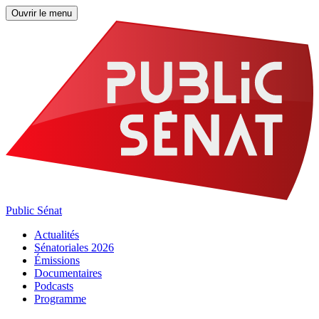
Ouvrir le menu
Public Sénat
Actualités
Sénatoriales 2026
Émissions
Documentaires
Podcasts
Programme