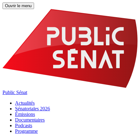
Ouvrir le menu
Public Sénat
Actualités
Sénatoriales 2026
Émissions
Documentaires
Podcasts
Programme