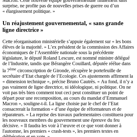
Macron. Cette nouvelle équipe gouvernementale finalement sans
surprise, ne profite pas de nouvelles prises de guerre ou d’un
« élargissement politique. »
Un réajustement gouvernemental, « sans grande
ligne directrice »
Cette réorganisation ministérielle s’appuie également sur « les bons
élèves de la majorité. » L’ex président de la commission des Affaires
économiques de l’Assemblée nationale sous la précédente
législature, le député Roland Lescure, est nommé ministre délégué
de l’Industrie, tandis que Bérangère Couillard, députée réélue dans
ème
la 7
circonscription de Gironde, récupère le portefeuille de
secrétaire d’Etat chargée de l’Ecologie. Ces ajustements affirment la
« dimension technique », précise Bruno Cautrès. « Au fond, il n’y a
pas vraiment de ligne directrice, ni idéologique, ni politique. On ne
voit pas très bien comment tout ceci peut constituer un point de
départ pour une recomposition, au cours du mandat d’Emmanuel
Macron », souligne-t-il. La ligne choisie par le chef de l’Etat
consacrerait la formation « d’une équipe de réformateurs et de
réparateurs. » La reprise des travaux parlementaires constituera pour
les nouveaux membres du gouvernement une épreuve du feu
décisive. « Il faudra les voir à l’œuvre et ce que vont donner à
l'automne, les premiers « crash-tests », les premiers textes en
délibération et en vote. »