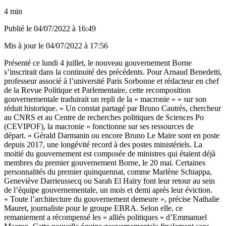
4 min
Publié le
04/07/2022 à 16:49
Mis à jour le
04/07/2022 à 17:56
Présenté ce lundi 4 juillet,
le nouveau gouvernement Borne
s’inscrirait dans la continuité des précédents. Pour Arnaud Benedetti,
professeur associé à l’université Paris Sorbonne et rédacteur en chef
de la Revue Politique et Parlementaire, cette recomposition
gouvernementale traduirait un repli de la « macronie » « sur son
réduit historique. » Un constat partagé par Bruno Cautrès, chercheur
au CNRS et au Centre de recherches politiques de Sciences Po
(CEVIPOF), la macronie « fonctionne sur ses ressources de
départ. » Gérald Darmanin ou encore Bruno Le Maire sont en poste
depuis 2017, une longévité record à des postes ministériels. La
moitié du gouvernement est composée de ministres qui étaient déjà
membres du premier gouvernement Borne, le 20 mai. Certaines
personnalités du premier quinquennat, comme Marlène Schiappa,
Geneviève Darrieussecq ou Sarah El Haïry font leur retour au sein
de l’équipe gouvernementale, un mois et demi après leur éviction.
« Toute l’architecture du gouvernement demeure », précise Nathalie
Mauret, journaliste pour le groupe EBRA. Selon elle, ce
remaniement a récompensé les « alliés politiques » d’Emmanuel