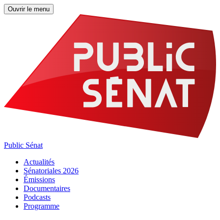
Ouvrir le menu
Public Sénat
Actualités
Sénatoriales 2026
Émissions
Documentaires
Podcasts
Programme