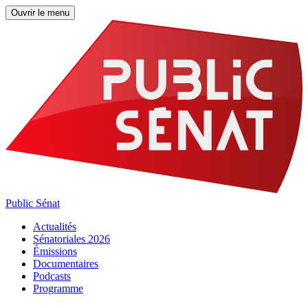
Ouvrir le menu
Public Sénat
Actualités
Sénatoriales 2026
Émissions
Documentaires
Podcasts
Programme