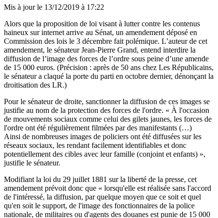
Mis à jour le
13/12/2019 à 17:22
Alors que la proposition de loi visant à lutter contre les contenus
haineux sur internet arrive au Sénat,
un amendement
déposé en
Commission des lois le 3 décembre fait polémique. L’auteur de cet
amendement, le sénateur Jean-Pierre Grand, entend interdire la
diffusion de l’image des forces de l’ordre sous peine d’une amende
de 15 000 euros. (Précision : après de 50 ans chez Les Républicains,
le sénateur a claqué la porte du parti en octobre dernier, dénonçant la
droitisation des LR.)
Pour le sénateur de droite, sanctionner la diffusion de ces images se
justifie au nom de la protection des forces de l'ordre. « À l'occasion
de mouvements sociaux comme celui des gilets jaunes, les forces de
l'ordre ont été régulièrement filmées par des manifestants (…)
Ainsi de nombreuses images de policiers ont été diffusées sur les
réseaux sociaux, les rendant facilement identifiables et donc
potentiellement des cibles avec leur famille (conjoint et enfants) »,
justifie le sénateur.
Modifiant la loi du 29 juillet 1881 sur la liberté de la presse, cet
amendement prévoit donc que « lorsqu'elle est réalisée sans l'accord
de l'intéressé, la diffusion, par quelque moyen que ce soit et quel
qu'en soit le support, de l'image des fonctionnaires de la police
nationale, de militaires ou d'agents des douanes est punie de 15 000