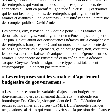
des allègements n’était pas « ciblée » et aurait bénéficié « à la fois à
des entreprises qui vont mal et des entreprises qui vont bien, des
entreprises qui sont en première ligne face à la crise […] et d’autres
qui le sont beaucoup moins, des entreprises qui augmentent les
salaires et d’autres qui ne le font pas », a justifié vendredi le ministre
des comptes publics, David Amiel.
Les patrons, eux, y voient une « double peine » : les salaires, et
désormais les charges, vont augmenter en même temps à compter du
1er juin. Ce qui aurait des conséquences néfastes sur la compétitivité
des entreprises françaises. « Quand on nous dit “on se contente de
ne pas augmenter les allègements, ça ne bouge pas”, non, c’est faux,
le texte va acter une baisse mécanique du taux d’allègement sur les
salaires. C’est encore de l’instabilité et un coût direct, a dénoncé
Jacques Creyssel. Avoir un signal de ce type, c’est totalement
catastrophique. On ne peut pas faire pire. »
« Les entreprises sont les variables d’ajustement
budgétaire du gouvernement »
« Les entreprises sont les variables d’ajustement budgétaire du
gouvernement, c’est extrêmement dangereux », a abondé son
homologue Éric Chevée, vice-président de la Confédération des
petites et moyennes entreprises (CPME). Lui s’inquiète aussi des
négociations salariales qui vont s’ouvrir sous la pression de la hausse