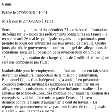
6 min
Publié le
27/05/2026 à 10:01
Mis à jour le
27/05/2026 à 11:31
Sens du timing ou hasard du calendrier ? La mission d’information
du Sénat sur le « poids des prélèvements obligatoires en France » a
reçu ce mardi 26 mai les principales organisations patronales pour
prendre le pouls des entreprises sur leur niveau de fiscalité. Quatre
jours plus tôt, le gouvernement confirmait le gel des allègements de
cotisations sociales à l’occasion de la revalorisation du Smic le
er
1
juin : l’augmentation des charges (plus de 2 milliards d’euros) ne
sera pas compensée par l’État.
Inadmissible pour les employeurs, qui l’ont unanimement fait savoir
devant les sénateurs. Rapporteur de la mission d’information,
Emmanuel Capus (Les Indépendants) a anticipé en préambule le
courroux patronal, invitant les auditionnés à s’exprimer sur les
allègements de cotisations, « sujet d’une brûlante actualité ». Le
sénateur du Maine-et-Loire, très mobilisé pour limiter la taxation des
entreprises, avait lui-même mis en garde l’exécutif la semaine
dernière contre le risque d’augmenter le coût du travail. « La
réponse du gouvernement ne va pas dans le sens de ce que j’avais
suggéré », a-t-il regretté ce mardi.