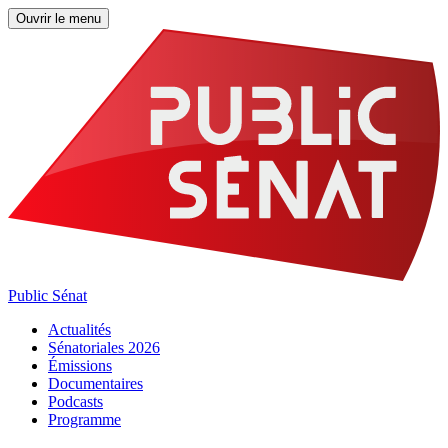
Ouvrir le menu
Public Sénat
Actualités
Sénatoriales 2026
Émissions
Documentaires
Podcasts
Programme