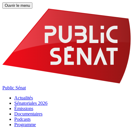
Ouvrir le menu
Public Sénat
Actualités
Sénatoriales 2026
Émissions
Documentaires
Podcasts
Programme