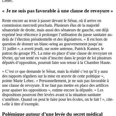
Lebec.
« Je ne suis pas favorable à une clause de revoyure »
Reste encore au texte à passer devant le Sénat, où il arrive en
commission mercredi prochain. Plusieurs élus de la majorité
sénatoriale de droite, mais aussi des sénateurs de gauche, ont déjà
exprimé leur réticence à prolonger l’utilisation du passe sanitaire au-
delà de l’élection présidentielle et des législatives. « Il est hors de
question de donner un blanc-seing au gouvernement jusqu’au
31 juillet »,
a averti jeudi, sur notre antenne, Patrick Kanner, le
patron du groupe PS
. La mise en place d’une clause de revoyure en
février, qu’ont tenté en vain d’inscrire dans le projet de loi plusieurs
députés d’opposition, pourrait faire son retour à la Chambre Haute.
« C’est ce que demande le Sénat, mais la réalité c’est qu’il y aura
des rapports réguliers sur la mise en œuvre de cette politique »,
pointe Marie Lebec. « Personnellement, je ne suis pas favorable à
une clause de revoyure. Il ne faut pas mettre en place des artifices
pour apaiser les oppositions », estime encore la députée. « Les
dispositions pourront être levées avant si la situation sanitaire
s’améliore. Quand on peut le faire pour les écoles, on le fait ! », cite-
t-elle à titre d’exemple.
Polémique autour d’une levée du secret médical