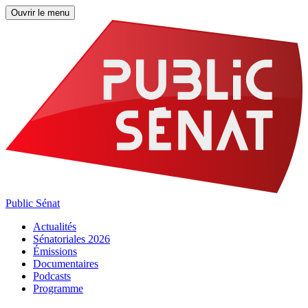
Ouvrir le menu
Public Sénat
Actualités
Sénatoriales 2026
Émissions
Documentaires
Podcasts
Programme