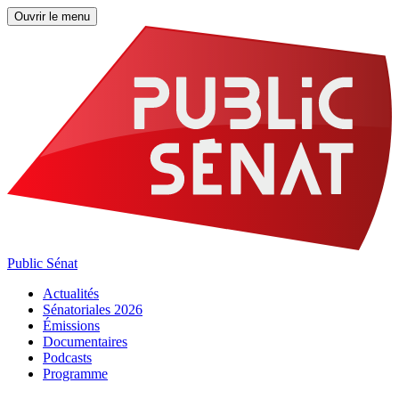
Ouvrir le menu
Public Sénat
Actualités
Sénatoriales 2026
Émissions
Documentaires
Podcasts
Programme