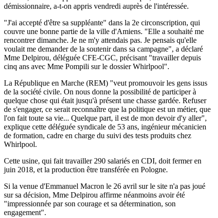
démissionnaire, a-t-on appris vendredi auprès de l'intéressée.
"J'ai accepté d'être sa suppléante" dans la 2e circonscription, qui
couvre une bonne partie de la ville d'Amiens. "Elle a souhaité me
rencontrer dimanche. Je ne m'y attendais pas. Je pensais qu'elle
voulait me demander de la soutenir dans sa campagne", a déclaré
Mme Delpirou, déléguée CFE-CGC, précisant "travailler depuis
cinq ans avec Mme Pompili sur le dossier Whirlpool".
La République en Marche (REM) "veut promouvoir les gens issus
de la société civile. On nous donne la possibilité de participer à
quelque chose qui était jusqu'à présent une chasse gardée. Refuser
de s'engager, ce serait reconnaître que la politique est un métier, que
l'on fait toute sa vie... Quelque part, il est de mon devoir d'y aller",
explique cette déléguée syndicale de 53 ans, ingénieur mécanicien
de formation, cadre en charge du suivi des tests produits chez
Whirlpool.
Cette usine, qui fait travailler 290 salariés en CDI, doit fermer en
juin 2018, et la production être transférée en Pologne.
Si la venue d'Emmanuel Macron le 26 avril sur le site n'a pas joué
sur sa décision, Mme Delpirou affirme néanmoins avoir été
"impressionnée par son courage et sa détermination, son
engagement".