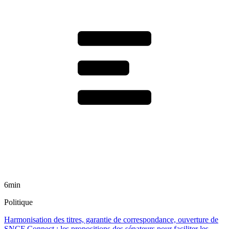
6min
Politique
Harmonisation des titres, garantie de correspondance, ouverture de
SNCF Connect : les propositions des sénateurs pour faciliter les