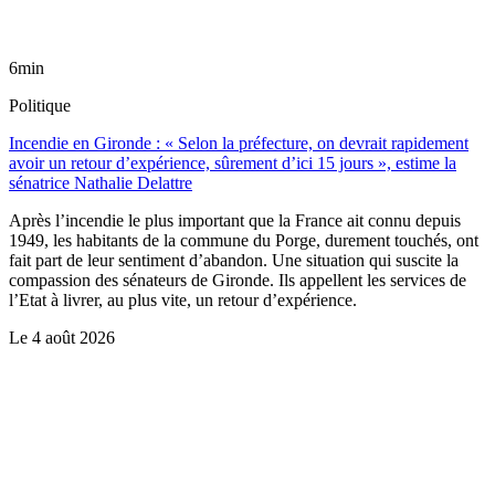
6min
Politique
Incendie en Gironde : « Selon la préfecture, on devrait rapidement
avoir un retour d’expérience, sûrement d’ici 15 jours », estime la
sénatrice Nathalie Delattre
Après l’incendie le plus important que la France ait connu depuis
1949, les habitants de la commune du Porge, durement touchés, ont
fait part de leur sentiment d’abandon. Une situation qui suscite la
compassion des sénateurs de Gironde. Ils appellent les services de
l’Etat à livrer, au plus vite, un retour d’expérience.
Le
4 août 2026