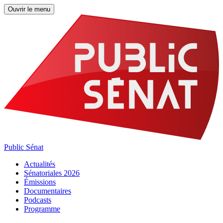
Ouvrir le menu
Public Sénat
Actualités
Sénatoriales 2026
Émissions
Documentaires
Podcasts
Programme