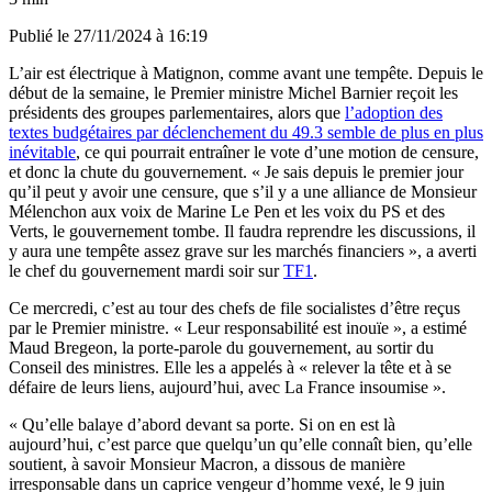
Publié le
27/11/2024 à 16:19
L’air est électrique à Matignon, comme avant une tempête. Depuis le
début de la semaine, le Premier ministre Michel Barnier reçoit les
présidents des groupes parlementaires, alors que
l’adoption des
textes budgétaires par déclenchement du 49.3 semble de plus en plus
inévitable
, ce qui pourrait entraîner le vote d’une motion de censure,
et donc la chute du gouvernement. « Je sais depuis le premier jour
qu’il peut y avoir une censure, que s’il y a une alliance de Monsieur
Mélenchon aux voix de Marine Le Pen et les voix du PS et des
Verts, le gouvernement tombe. Il faudra reprendre les discussions, il
y aura une tempête assez grave sur les marchés financiers », a averti
le chef du gouvernement mardi soir sur
TF1
.
Ce mercredi, c’est au tour des chefs de file socialistes d’être reçus
par le Premier ministre. « Leur responsabilité est inouïe », a estimé
Maud Bregeon, la porte-parole du gouvernement, au sortir du
Conseil des ministres. Elle les a appelés à « relever la tête et à se
défaire de leurs liens, aujourd’hui, avec La France insoumise ».
« Qu’elle balaye d’abord devant sa porte. Si on en est là
aujourd’hui, c’est parce que quelqu’un qu’elle connaît bien, qu’elle
soutient, à savoir Monsieur Macron, a dissous de manière
irresponsable dans un caprice vengeur d’homme vexé, le 9 juin