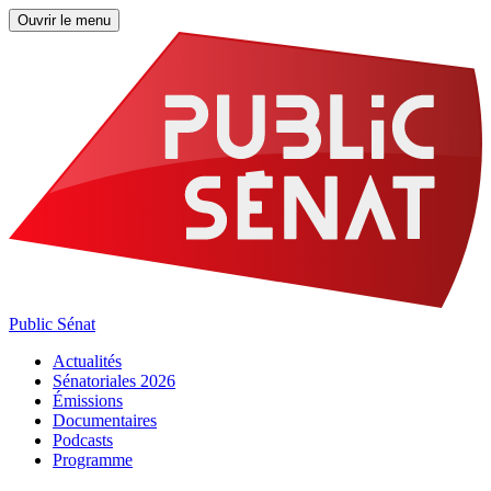
Ouvrir le menu
Public Sénat
Actualités
Sénatoriales 2026
Émissions
Documentaires
Podcasts
Programme