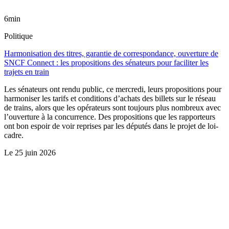
6min
Politique
Harmonisation des titres, garantie de correspondance, ouverture de
SNCF Connect : les propositions des sénateurs pour faciliter les
trajets en train
Les sénateurs ont rendu public, ce mercredi, leurs propositions pour
harmoniser les tarifs et conditions d’achats des billets sur le réseau
de trains, alors que les opérateurs sont toujours plus nombreux avec
l’ouverture à la concurrence. Des propositions que les rapporteurs
ont bon espoir de voir reprises par les députés dans le projet de loi-
cadre.
Le
25 juin 2026