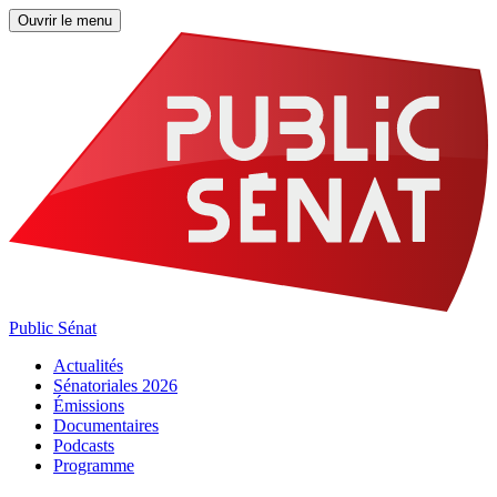
Ouvrir le menu
Public Sénat
Actualités
Sénatoriales 2026
Émissions
Documentaires
Podcasts
Programme