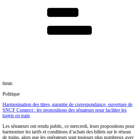
6min
Politique
Harmonisation des titres, garantie de correspondance, ouverture de
SNCF Connect : les propositions des sénateurs pour faciliter les
trajets en train
Les sénateurs ont rendu public, ce mercredi, leurs propositions pour
harmoniser les tarifs et conditions d’achats des billets sur le réseau
de trains, alors que les opérateurs sont toujours plus nombreux avec