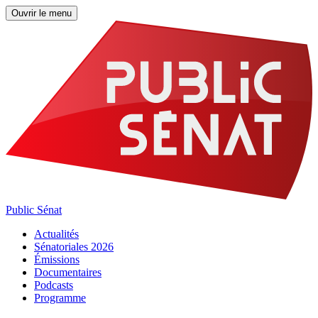
Ouvrir le menu
Public Sénat
Actualités
Sénatoriales 2026
Émissions
Documentaires
Podcasts
Programme