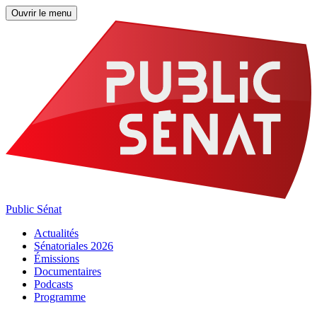
Ouvrir le menu
Public Sénat
Actualités
Sénatoriales 2026
Émissions
Documentaires
Podcasts
Programme