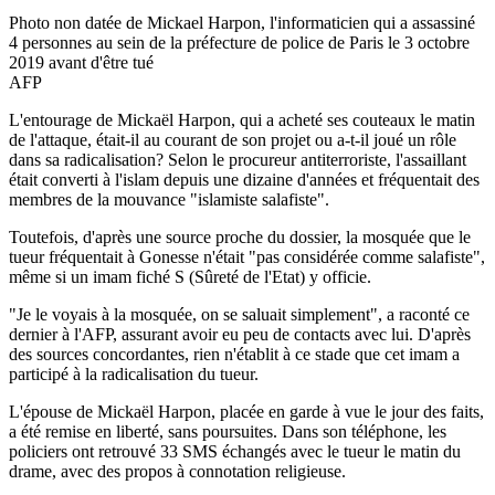
Photo non datée de Mickael Harpon, l'informaticien qui a assassiné
4 personnes au sein de la préfecture de police de Paris le 3 octobre
2019 avant d'être tué
AFP
L'entourage de Mickaël Harpon, qui a acheté ses couteaux le matin
de l'attaque, était-il au courant de son projet ou a-t-il joué un rôle
dans sa radicalisation? Selon le procureur antiterroriste, l'assaillant
était converti à l'islam depuis une dizaine d'années et fréquentait des
membres de la mouvance "islamiste salafiste".
Toutefois, d'après une source proche du dossier, la mosquée que le
tueur fréquentait à Gonesse n'était "pas considérée comme salafiste",
même si un imam fiché S (Sûreté de l'Etat) y officie.
"Je le voyais à la mosquée, on se saluait simplement", a raconté ce
dernier à l'AFP, assurant avoir eu peu de contacts avec lui. D'après
des sources concordantes, rien n'établit à ce stade que cet imam a
participé à la radicalisation du tueur.
L'épouse de Mickaël Harpon, placée en garde à vue le jour des faits,
a été remise en liberté, sans poursuites. Dans son téléphone, les
policiers ont retrouvé 33 SMS échangés avec le tueur le matin du
drame, avec des propos à connotation religieuse.