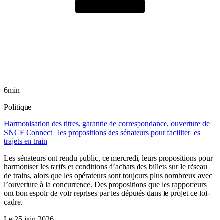
6min
Politique
Harmonisation des titres, garantie de correspondance, ouverture de
SNCF Connect : les propositions des sénateurs pour faciliter les
trajets en train
Les sénateurs ont rendu public, ce mercredi, leurs propositions pour
harmoniser les tarifs et conditions d’achats des billets sur le réseau
de trains, alors que les opérateurs sont toujours plus nombreux avec
l’ouverture à la concurrence. Des propositions que les rapporteurs
ont bon espoir de voir reprises par les députés dans le projet de loi-
cadre.
Le
25 juin 2026