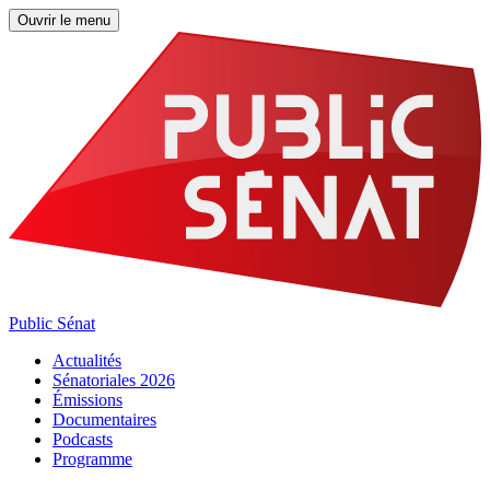
Ouvrir le menu
Public Sénat
Actualités
Sénatoriales 2026
Émissions
Documentaires
Podcasts
Programme