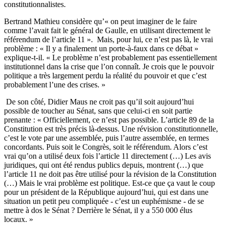
constitutionnalistes.
Bertrand Mathieu considère qu’« on peut imaginer de le faire
comme l’avait fait le général de Gaulle, en utilisant directement le
référendum de l’article 11 ». Mais, pour lui, ce n’est pas là, le vrai
problème : « Il y a finalement un porte-à-faux dans ce débat »
explique-t-il. « Le problème n’est probablement pas essentiellement
institutionnel dans la crise que l’on connaît. Je crois que le pouvoir
politique a très largement perdu la réalité du pouvoir et que c’est
probablement l’une des crises. »
De son côté, Didier Maus ne croit pas qu’il soit aujourd’hui
possible de toucher au Sénat, sans que celui-ci en soit partie
prenante : « Officiellement, ce n’est pas possible. L’article 89 de la
Constitution est très précis là-dessus. Une révision constitutionnelle,
c’est le vote par une assemblée, puis l’autre assemblée, en termes
concordants. Puis soit le Congrès, soit le référendum. Alors c’est
vrai qu’on a utilisé deux fois l’article 11 directement (…) Les avis
juridiques, qui ont été rendus publics depuis, montrent (…) que
l’article 11 ne doit pas être utilisé pour la révision de la Constitution
(…) Mais le vrai problème est politique. Est-ce que ça vaut le coup
pour un président de la République aujourd’hui, qui est dans une
situation un petit peu compliquée - c’est un euphémisme - de se
mettre à dos le Sénat ? Derrière le Sénat, il y a 550 000 élus
locaux. »