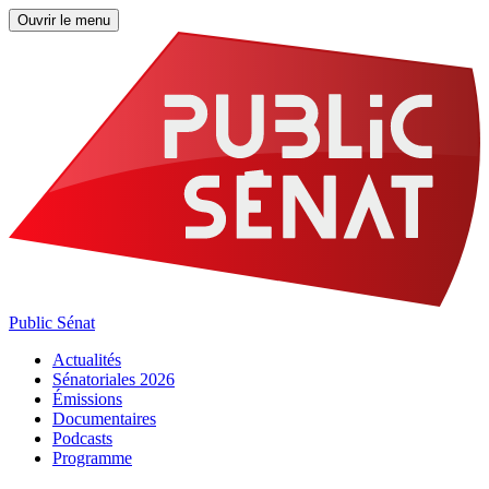
Ouvrir le menu
Public Sénat
Actualités
Sénatoriales 2026
Émissions
Documentaires
Podcasts
Programme