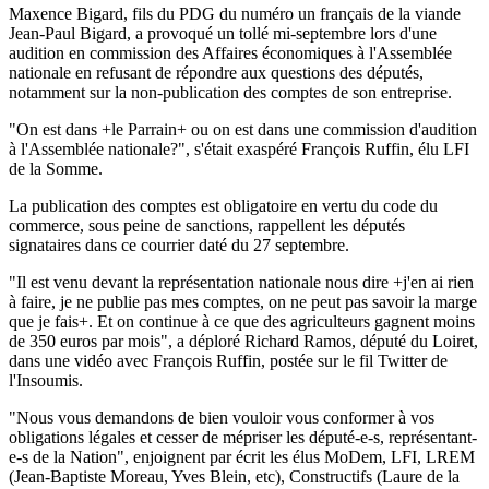
Maxence Bigard, fils du PDG du numéro un français de la viande
Jean-Paul Bigard, a provoqué un tollé mi-septembre lors d'une
audition en commission des Affaires économiques à l'Assemblée
nationale en refusant de répondre aux questions des députés,
notamment sur la non-publication des comptes de son entreprise.
"On est dans +le Parrain+ ou on est dans une commission d'audition
à l'Assemblée nationale?", s'était exaspéré François Ruffin, élu LFI
de la Somme.
La publication des comptes est obligatoire en vertu du code du
commerce, sous peine de sanctions, rappellent les députés
signataires dans ce courrier daté du 27 septembre.
"Il est venu devant la représentation nationale nous dire +j'en ai rien
à faire, je ne publie pas mes comptes, on ne peut pas savoir la marge
que je fais+. Et on continue à ce que des agriculteurs gagnent moins
de 350 euros par mois", a déploré Richard Ramos, député du Loiret,
dans une vidéo avec François Ruffin, postée sur le fil Twitter de
l'Insoumis.
"Nous vous demandons de bien vouloir vous conformer à vos
obligations légales et cesser de mépriser les député-e-s, représentant-
e-s de la Nation", enjoignent par écrit les élus MoDem, LFI, LREM
(Jean-Baptiste Moreau, Yves Blein, etc), Constructifs (Laure de la