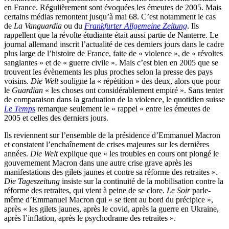
en France. Régulièrement sont évoquées les émeutes de 2005. Mais
certains médias remontent jusqu’à mai 68. C’est notamment le cas
de
La Vanguardia
ou du
Frankfurter Allgemeine Zeitung
. Ils
rappellent que la révolte étudiante était aussi partie de Nanterre. Le
journal allemand inscrit l’actualité de ces derniers jours dans le cadre
plus large de l’histoire de France, faite de « violence », de « révoltes
sanglantes » et de « guerre civile ». Mais c’est bien en 2005 que se
trouvent les évènements les plus proches selon la presse des pays
voisins.
Die Welt
souligne la « répétition » des deux, alors que pour
le
Guardian
« les choses ont considérablement empiré ». Sans tenter
de comparaison dans la graduation de la violence, le quotidien suisse
Le Temps
remarque seulement le « rappel » entre les émeutes de
2005 et celles des derniers jours.
Ils reviennent sur l’ensemble de la présidence d’Emmanuel Macron
et constatent l’enchaînement de crises majeures sur les dernières
années.
Die Welt
explique que « les troubles en cours ont plongé le
gouvernement Macron dans une autre crise grave après les
manifestations des gilets jaunes et contre sa réforme des retraites ».
Die Tageszeitung
insiste sur la continuité de la mobilisation contre la
réforme des retraites, qui vient à peine de se clore.
Le Soir
parle-
même d’Emmanuel Macron qui « se tient au bord du précipice »,
après « les gilets jaunes, après le covid, après la guerre en Ukraine,
après l’inflation, après le psychodrame des retraites ».