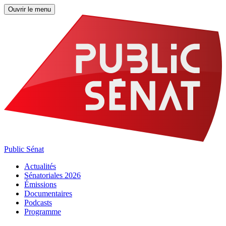
Ouvrir le menu
Public Sénat
Actualités
Sénatoriales 2026
Émissions
Documentaires
Podcasts
Programme