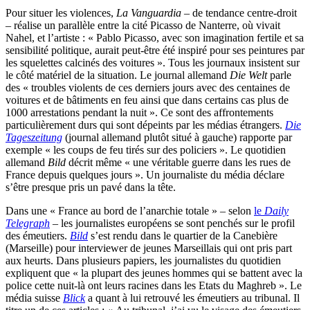
Pour situer les violences,
La Vanguardia
– de tendance centre-droit
– réalise un parallèle entre la cité Picasso de Nanterre, où vivait
Nahel, et l’artiste : « Pablo Picasso, avec son imagination fertile et sa
sensibilité politique, aurait peut-être été inspiré pour ses peintures par
les squelettes calcinés des voitures ». Tous les journaux insistent sur
le côté matériel de la situation. Le journal allemand
Die Welt
parle
des « troubles violents de ces derniers jours avec des centaines de
voitures et de bâtiments en feu ainsi que dans certains cas plus de
1000 arrestations pendant la nuit ». Ce sont des affrontements
particulièrement durs qui sont dépeints par les médias étrangers.
Die
Tageszeitung
(journal allemand plutôt situé à gauche) rapporte par
exemple « les coups de feu tirés sur des policiers ». Le quotidien
allemand
Bild
décrit même « une véritable guerre dans les rues de
France depuis quelques jours ». Un journaliste du média déclare
s’être presque pris un pavé dans la tête.
Dans une « France au bord de l’anarchie totale » – selon
le
Daily
Telegraph
­
– les journalistes européens se sont penchés sur le profil
des émeutiers.
Bild
s’est rendu dans le quartier de la Canebière
(Marseille) pour interviewer de jeunes Marseillais qui ont pris part
aux heurts. Dans plusieurs papiers, les journalistes du quotidien
expliquent que « la plupart des jeunes hommes qui se battent avec la
police cette nuit-là ont leurs racines dans les Etats du Maghreb ». Le
média suisse
Blick
a quant à lui retrouvé les émeutiers au tribunal. Il