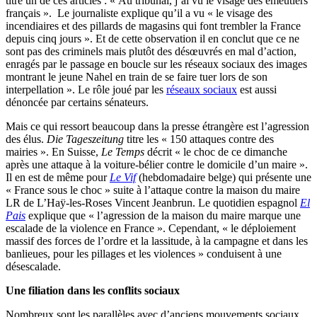
titre un de ces articles : « Au tribunal, j’ai vu le visage des émeutiers
français ». Le journaliste explique qu’il a vu « le visage des
incendiaires et des pillards de magasins qui font trembler la France
depuis cinq jours ». Et de cette observation il en conclut que ce ne
sont pas des criminels mais plutôt des désœuvrés en mal d’action,
enragés par le passage en boucle sur les réseaux sociaux des images
montrant le jeune Nahel en train de se faire tuer lors de son
interpellation ». Le rôle joué par les
réseaux sociaux
est aussi
dénoncée par certains sénateurs.
Mais ce qui ressort beaucoup dans la presse étrangère est l’agression
des élus.
Die Tageszeitung
titre les « 150 attaques contre des
mairies ». En Suisse,
Le Temps
décrit « le choc de ce dimanche
après une attaque à la voiture-bélier contre le domicile d’un maire ».
Il en est de même pour
Le Vif
(hebdomadaire belge) qui présente une
« France sous le choc » suite à l’attaque contre la maison du maire
LR de L’Haÿ-les-Roses Vincent Jeanbrun. Le quotidien espagnol
El
Pais
explique que « l’agression de la maison du maire marque une
escalade de la violence en France ». Cependant, « le déploiement
massif des forces de l’ordre et la lassitude, à la campagne et dans les
banlieues, pour les pillages et les violences » conduisent à une
désescalade.
Une filiation dans les conflits sociaux
Nombreux sont les parallèles avec d’anciens mouvements sociaux