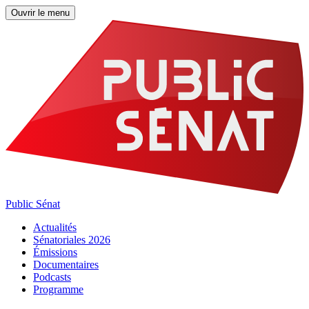
Ouvrir le menu
Public Sénat
Actualités
Sénatoriales 2026
Émissions
Documentaires
Podcasts
Programme