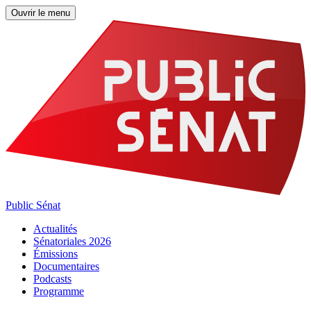
Ouvrir le menu
Public Sénat
Actualités
Sénatoriales 2026
Émissions
Documentaires
Podcasts
Programme