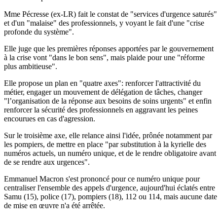
Mme Pécresse (ex-LR) fait le constat de "services d'urgence saturés"
et d'un "malaise" des professionnels, y voyant le fait d'une "crise
profonde du système".
Elle juge que les premières réponses apportées par le gouvernement
à la crise vont "dans le bon sens", mais plaide pour une "réforme
plus ambitieuse".
Elle propose un plan en "quatre axes": renforcer l'attractivité du
métier, engager un mouvement de délégation de tâches, changer
"l’organisation de la réponse aux besoins de soins urgents" et enfin
renforcer la sécurité des professionnels en aggravant les peines
encourues en cas d'agression.
Sur le troisième axe, elle relance ainsi l'idée, prônée notamment par
les pompiers, de mettre en place "par substitution à la kyrielle des
numéros actuels, un numéro unique, et de le rendre obligatoire avant
de se rendre aux urgences".
Emmanuel Macron s'est prononcé pour ce numéro unique pour
centraliser l'ensemble des appels d'urgence, aujourd'hui éclatés entre
Samu (15), police (17), pompiers (18), 112 ou 114, mais aucune date
de mise en œuvre n'a été arrêtée.