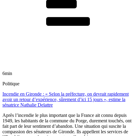
6min
Politique
Incendie en Gironde : « Selon la préfecture, on devrait rapidement
avoir un retour d’expérience, sûrement d’ici 15 jours », estime la
sénatrice Nathalie Delattre
Après l’incendie le plus important que la France ait connu depuis
1949, les habitants de la commune du Porge, durement touchés, ont
fait part de leur sentiment d’abandon. Une situation qui suscite la
compassion des sénateurs de Gironde. Ils appellent les services de