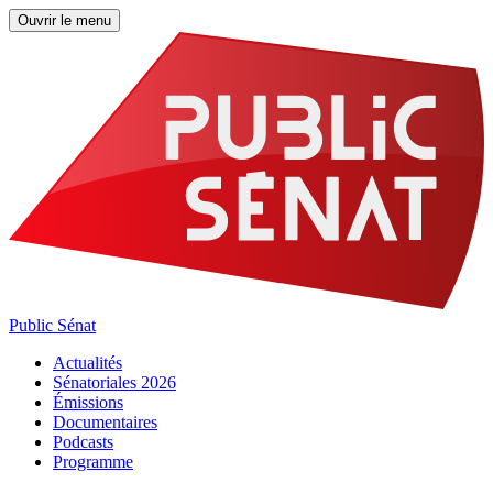
Ouvrir le menu
Public Sénat
Actualités
Sénatoriales 2026
Émissions
Documentaires
Podcasts
Programme