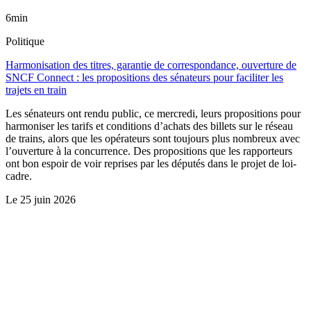
6min
Politique
Harmonisation des titres, garantie de correspondance, ouverture de
SNCF Connect : les propositions des sénateurs pour faciliter les
trajets en train
Les sénateurs ont rendu public, ce mercredi, leurs propositions pour
harmoniser les tarifs et conditions d’achats des billets sur le réseau
de trains, alors que les opérateurs sont toujours plus nombreux avec
l’ouverture à la concurrence. Des propositions que les rapporteurs
ont bon espoir de voir reprises par les députés dans le projet de loi-
cadre.
Le
25 juin 2026