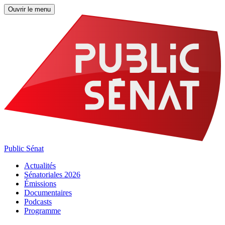
Ouvrir le menu
Public Sénat
Actualités
Sénatoriales 2026
Émissions
Documentaires
Podcasts
Programme