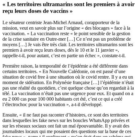
« Les territoires ultramarins sont les premiers à avoir
reçu leurs doses de vaccins »
Le sénateur centriste Jean-Michel Arnaud, corapporteur de la
mission, veut en savoir plus sur l’origine « des blocages » face à la
vaccination. « La vaccination reste « le point sensible de la gestion
de la crise sanitaire en Outre-mer […] Ce n’est pas un problème de
moyens […] Je vais être très clair. Les territoires ultramarins sont les
premiers à avoir reçu leurs doses, dès le 10 et le 11 janvier »,
rappelle-t-il, pour autant, c’est en partie un échec », constate-t-il.
Première raison, la temporalité de l’épidémie a été différente dans
certains territoires. « En Nouvelle Calédonie, on est passé d’une
situation de covid free à une situation où le covid rentre. Il y a eu un
moment de sidération. En Polynésie française […] l’épidémie n’était
pas une réalité du quotidien, c’est quelque chose qu’on regardait à la
télé. La vaccination n’était pas une urgence pour eux. Et quand on a
eu 2 000 cas pour 100 000 habitants cet été, c’est ce qui a créé
l’électrochoc pour la vaccination », a-t-il développé.
Ensuite, « il ne faut pas raconter d’histoires, ce sont des territoires
dans lesquelles les fake news sur les boucles WhatsApp privées et
sur les réseaux sociaux ont fait un mal épouvantable. Il y avait des
journalistes locaux qui me posaient des questions sur la base de ces
fake news », narre-t-il expliquant « qu’on était dans un schéma qui