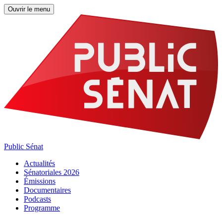
Ouvrir le menu
Public Sénat
Actualités
Sénatoriales 2026
Émissions
Documentaires
Podcasts
Programme