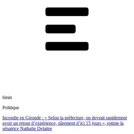
6min
Politique
Incendie en Gironde : « Selon la préfecture, on devrait rapidement
avoir un retour d’expérience, sûrement d’ici 15 jours », estime la
sénatrice Nathalie Delattre