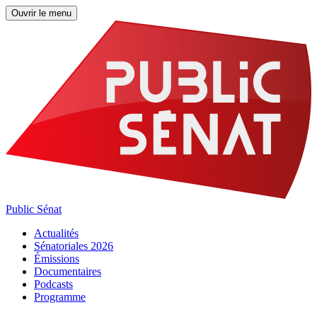
Ouvrir le menu
Public Sénat
Actualités
Sénatoriales 2026
Émissions
Documentaires
Podcasts
Programme