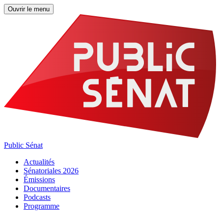
Ouvrir le menu
Public Sénat
Actualités
Sénatoriales 2026
Émissions
Documentaires
Podcasts
Programme