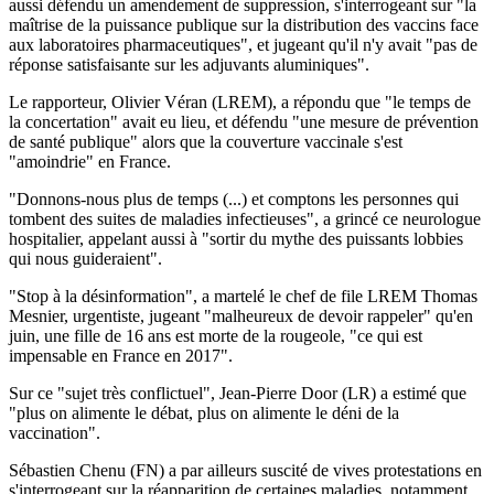
aussi défendu un amendement de suppression, s'interrogeant sur "la
maîtrise de la puissance publique sur la distribution des vaccins face
aux laboratoires pharmaceutiques", et jugeant qu'il n'y avait "pas de
réponse satisfaisante sur les adjuvants aluminiques".
Le rapporteur, Olivier Véran (LREM), a répondu que "le temps de
la concertation" avait eu lieu, et défendu "une mesure de prévention
de santé publique" alors que la couverture vaccinale s'est
"amoindrie" en France.
"Donnons-nous plus de temps (...) et comptons les personnes qui
tombent des suites de maladies infectieuses", a grincé ce neurologue
hospitalier, appelant aussi à "sortir du mythe des puissants lobbies
qui nous guideraient".
"Stop à la désinformation", a martelé le chef de file LREM Thomas
Mesnier, urgentiste, jugeant "malheureux de devoir rappeler" qu'en
juin, une fille de 16 ans est morte de la rougeole, "ce qui est
impensable en France en 2017".
Sur ce "sujet très conflictuel", Jean-Pierre Door (LR) a estimé que
"plus on alimente le débat, plus on alimente le déni de la
vaccination".
Sébastien Chenu (FN) a par ailleurs suscité de vives protestations en
s'interrogeant sur la réapparition de certaines maladies, notamment