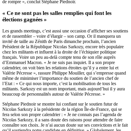
de rompre », conclut Stéphane Piednoir.
« Ce ne sont pas les salles remplies qui font les
élections gagnées »
Les grands meetings, c’est aussi une occasion d’afficher ses soutiens
et de rassembler – voire d’élargir – son camp. Or il manquera un
invité de taille au Zénith de Paris dimanche prochain, l’ancien
Président de la République Nicolas Sarkozy, encore très populaire
chez les militants et influent à la droite de l’échiquier politique
français. Voire un peu au-delà
compte tenu de son rôle auprès
d’Emmanuel Macron
. « Je ne suis pas inquiet. Il a son propre
calendrier, on voit bien les relations étroites qu’il y a entre lui et
Valérie Pécresse », rassure Philippe Mouiller, qui s’empresse quand
même de minimiser l’importance du soutien de l’ancien chef de
l’Etat : « Ce qui nous importe, c’est la mobilisation de tous les
militants. Sarkozy est un nom important, mais aujourd’hui il y aura
beaucoup de personnalités autour de Valérie Pécresse. »
Stéphane Piednoir se montre lui confiant sur le soutien futur de
Nicolas Sarkozy à la présidente de la région Île-de-France, qui se
fera selon son propre calendrier : « Je ne connais pas l’agenda de
Nicolas Sarkozy, il a sans doute des raisons pour attendre de faire
connaître son choix. Je n’ai aucun doute sur ses convictions et le fait
qu’il soutiendra notre candidate en définitive. » Globalement, les