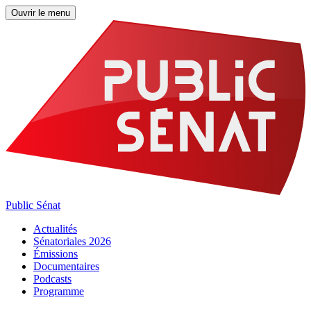
Ouvrir le menu
Public Sénat
Actualités
Sénatoriales 2026
Émissions
Documentaires
Podcasts
Programme