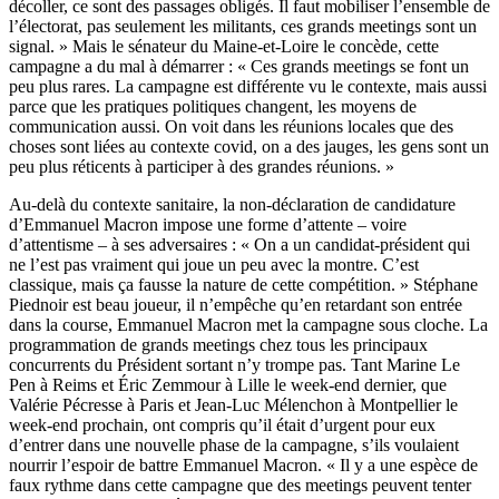
décoller, ce sont des passages obligés. Il faut mobiliser l’ensemble de
l’électorat, pas seulement les militants, ces grands meetings sont un
signal. » Mais le sénateur du Maine-et-Loire le concède, cette
campagne a du mal à démarrer : « Ces grands meetings se font un
peu plus rares. La campagne est différente vu le contexte, mais aussi
parce que les pratiques politiques changent, les moyens de
communication aussi. On voit dans les réunions locales que des
choses sont liées au contexte covid, on a des jauges, les gens sont un
peu plus réticents à participer à des grandes réunions. »
Au-delà du contexte sanitaire, la non-déclaration de candidature
d’Emmanuel Macron impose une forme d’attente – voire
d’attentisme – à ses adversaires : « On a un candidat-président qui
ne l’est pas vraiment qui joue un peu avec la montre. C’est
classique, mais ça fausse la nature de cette compétition. » Stéphane
Piednoir est beau joueur, il n’empêche qu’en retardant son entrée
dans la course, Emmanuel Macron met la campagne sous cloche. La
programmation de grands meetings chez tous les principaux
concurrents du Président sortant n’y trompe pas. Tant
Marine Le
Pen à Reims
et Éric Zemmour à Lille le week-end dernier, que
Valérie Pécresse à Paris et Jean-Luc Mélenchon à Montpellier le
week-end prochain, ont compris qu’il était d’urgent pour eux
d’entrer dans une nouvelle phase de la campagne, s’ils voulaient
nourrir l’espoir de battre Emmanuel Macron. « Il y a une espèce de
faux rythme dans cette campagne que des meetings peuvent tenter