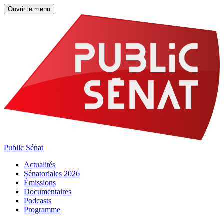
Ouvrir le menu
Public Sénat
Actualités
Sénatoriales 2026
Émissions
Documentaires
Podcasts
Programme