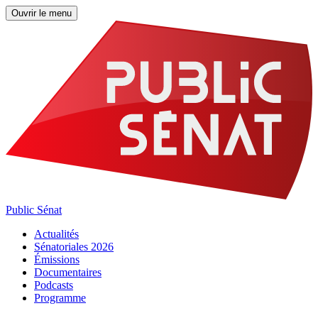
Ouvrir le menu
Public Sénat
Actualités
Sénatoriales 2026
Émissions
Documentaires
Podcasts
Programme