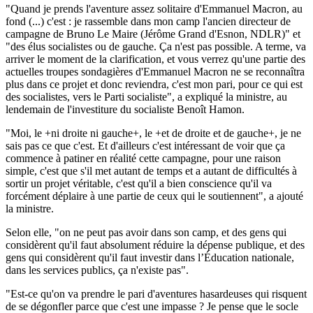
"Quand je prends l'aventure assez solitaire d'Emmanuel Macron, au
fond (...) c'est : je rassemble dans mon camp l'ancien directeur de
campagne de Bruno Le Maire (Jérôme Grand d'Esnon, NDLR)" et
"des élus socialistes ou de gauche. Ça n'est pas possible. A terme, va
arriver le moment de la clarification, et vous verrez qu'une partie des
actuelles troupes sondagières d'Emmanuel Macron ne se reconnaîtra
plus dans ce projet et donc reviendra, c'est mon pari, pour ce qui est
des socialistes, vers le Parti socialiste", a expliqué la ministre, au
lendemain de l'investiture du socialiste Benoît Hamon.
"Moi, le +ni droite ni gauche+, le +et de droite et de gauche+, je ne
sais pas ce que c'est. Et d'ailleurs c'est intéressant de voir que ça
commence à patiner en réalité cette campagne, pour une raison
simple, c'est que s'il met autant de temps et a autant de difficultés à
sortir un projet véritable, c'est qu'il a bien conscience qu'il va
forcément déplaire à une partie de ceux qui le soutiennent", a ajouté
la ministre.
Selon elle, "on ne peut pas avoir dans son camp, et des gens qui
considèrent qu'il faut absolument réduire la dépense publique, et des
gens qui considèrent qu'il faut investir dans l’Éducation nationale,
dans les services publics, ça n'existe pas".
"Est-ce qu'on va prendre le pari d'aventures hasardeuses qui risquent
de se dégonfler parce que c'est une impasse ? Je pense que le socle