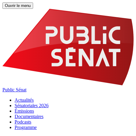
Ouvrir le menu
Public Sénat
Actualités
Sénatoriales 2026
Émissions
Documentaires
Podcasts
Programme