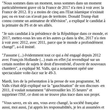
"Nous sommes dans un moment, nous sommes dans un moment
particulièrement grave où la France de 2017 n'a rien à voir avec la
France de 2012. Il y a moins de cinq ans l'Etat islamique n'existait
pas; ou en tout cas n'avait pas de territoire. Donald Trump était
connu comme un animateur de télévision", a expliqué le candidat à
la primaire du PS et de ses alliés.
"Je suis candidat à la présidence de la République dans ce monde, et
2017, mettez-vous les uns et les autres ça dans la tête, 2017 n'a rien
à voir avec 2012, avec 2011, parce que le monde a profondément
changé", a-t-il insisté.
"J'assume (...) évidemment tout ce qui a été engagé depuis 2012
avec François Hollande (...) mais en effet j'ai revendiqué sur un
certain nombre de sujets le droit d'inventivité, d'ouvrir de nouveaux
chantiers", a expliqué M. Valls, qui a notamment opéré une
spectaculaire volte-face sur le 49-3.
Mardi, lors de la présentation à la presse de son programme, M.
Valls s'était déjà expliqué sur la "gauchisation" de son discours -en
2011, il voulait notamment "déverrouiller les 35 heures" et
supprimer l'ISF, ce dont on ne trouve plus trace dans son projet.
"Vous savez, en six ans, vous avez changé, la société française
aussi, moi aussi, j'ai appris les responsabilités, je les ai assumées et