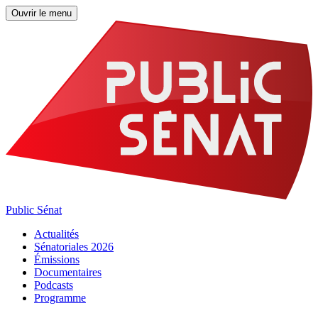
Ouvrir le menu
Public Sénat
Actualités
Sénatoriales 2026
Émissions
Documentaires
Podcasts
Programme