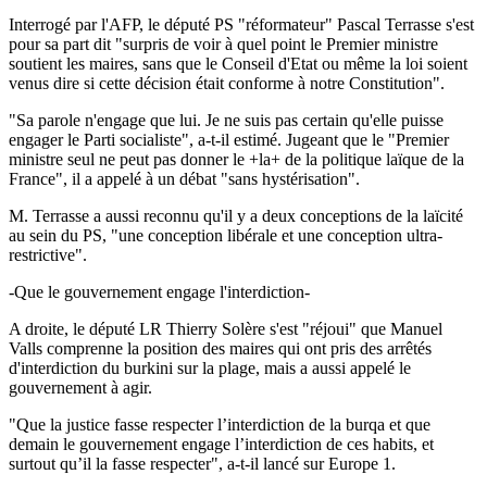
Interrogé par l'AFP, le député PS "réformateur" Pascal Terrasse s'est
pour sa part dit "surpris de voir à quel point le Premier ministre
soutient les maires, sans que le Conseil d'Etat ou même la loi soient
venus dire si cette décision était conforme à notre Constitution".
"Sa parole n'engage que lui. Je ne suis pas certain qu'elle puisse
engager le Parti socialiste", a-t-il estimé. Jugeant que le "Premier
ministre seul ne peut pas donner le +la+ de la politique laïque de la
France", il a appelé à un débat "sans hystérisation".
M. Terrasse a aussi reconnu qu'il y a deux conceptions de la laïcité
au sein du PS, "une conception libérale et une conception ultra-
restrictive".
-Que le gouvernement engage l'interdiction-
A droite, le député LR Thierry Solère s'est "réjoui" que Manuel
Valls comprenne la position des maires qui ont pris des arrêtés
d'interdiction du burkini sur la plage, mais a aussi appelé le
gouvernement à agir.
"Que la justice fasse respecter l’interdiction de la burqa et que
demain le gouvernement engage l’interdiction de ces habits, et
surtout qu’il la fasse respecter", a-t-il lancé sur Europe 1.