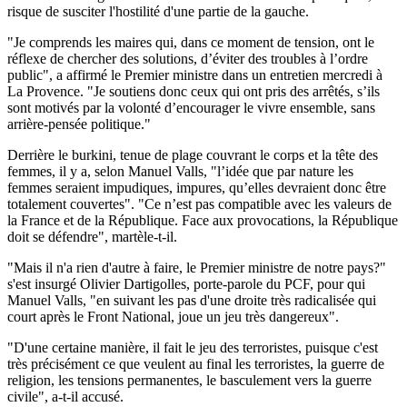
risque de susciter l'hostilité d'une partie de la gauche.
"Je comprends les maires qui, dans ce moment de tension, ont le
réflexe de chercher des solutions, d’éviter des troubles à l’ordre
public", a affirmé le Premier ministre dans un entretien mercredi à
La Provence. "Je soutiens donc ceux qui ont pris des arrêtés, s’ils
sont motivés par la volonté d’encourager le vivre ensemble, sans
arrière-pensée politique."
Derrière le burkini, tenue de plage couvrant le corps et la tête des
femmes, il y a, selon Manuel Valls, "l’idée que par nature les
femmes seraient impudiques, impures, qu’elles devraient donc être
totalement couvertes". "Ce n’est pas compatible avec les valeurs de
la France et de la République. Face aux provocations, la République
doit se défendre", martèle-t-il.
"Mais il n'a rien d'autre à faire, le Premier ministre de notre pays?"
s'est insurgé Olivier Dartigolles, porte-parole du PCF, pour qui
Manuel Valls, "en suivant les pas d'une droite très radicalisée qui
court après le Front National, joue un jeu très dangereux".
"D'une certaine manière, il fait le jeu des terroristes, puisque c'est
très précisément ce que veulent au final les terroristes, la guerre de
religion, les tensions permanentes, le basculement vers la guerre
civile", a-t-il accusé.