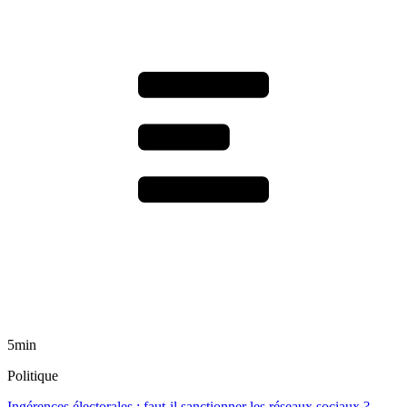
5min
Politique
Ingérences électorales : faut-il sanctionner les réseaux sociaux ?