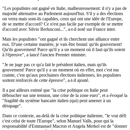
"Les populistes ont gagné en Italie, malheureusement: il n'y a pas de
majorité alternative au Parlement aujourd'hui. S'il y a des élections
on verra mais sont-ils capables, ceux qui ont une idée de l'Europe,
de se mettre d'accord? Ce n'est pas facile par exemple de se mettre
d'accord avec Silvio Berlusconi...", a-t-il noté sur France inter.
Mais les populistes "ont gagné et ils cherchent une alliance entre
eux. D'une certaine manière, je vais être brutal: qu'ils gouvernent!
Qu'ils gouvernent! Parce qu'il y a un moment où il faut qu'ils soient
à l'épreuve", a lancé l'ancien Premier ministre.
"Je ne juge pas ce qu'a fait le président italien, mais qu'ils
gouvernent! Parce qu'il y a un moment où en effet, moi c'est ma
crainte, c'est qu'aux prochaines élections italiennes, les populistes
sortent renforcés de cette épreuve", a-t-il ajouté.
Il a par ailleurs estimé que "la crise politique en Italie peut
déboucher sur une tension, une crise de la zone euro", et a évoqué la
"fragilité du système bancaire italien (qui) peut amener à un
dérapage".
Dans ce contexte, au-delà de la crise politique italienne, "le vrai défi
c'est celui de toute l'Europe", selon Manuel Valls, pour qui la
responsabilité d'Emmanuel Macron et Angela Merkel est de "donner