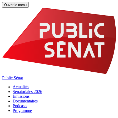
Ouvrir le menu
Public Sénat
Actualités
Sénatoriales 2026
Émissions
Documentaires
Podcasts
Programme