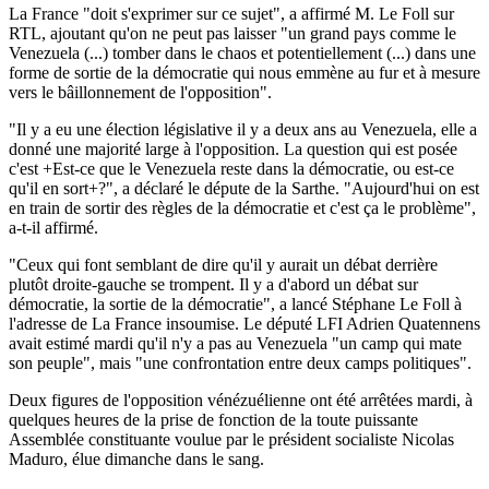
La France "doit s'exprimer sur ce sujet", a affirmé M. Le Foll sur
RTL, ajoutant qu'on ne peut pas laisser "un grand pays comme le
Venezuela (...) tomber dans le chaos et potentiellement (...) dans une
forme de sortie de la démocratie qui nous emmène au fur et à mesure
vers le bâillonnement de l'opposition".
"Il y a eu une élection législative il y a deux ans au Venezuela, elle a
donné une majorité large à l'opposition. La question qui est posée
c'est +Est-ce que le Venezuela reste dans la démocratie, ou est-ce
qu'il en sort+?", a déclaré le députe de la Sarthe. "Aujourd'hui on est
en train de sortir des règles de la démocratie et c'est ça le problème",
a-t-il affirmé.
"Ceux qui font semblant de dire qu'il y aurait un débat derrière
plutôt droite-gauche se trompent. Il y a d'abord un débat sur
démocratie, la sortie de la démocratie", a lancé Stéphane Le Foll à
l'adresse de La France insoumise. Le député LFI Adrien Quatennens
avait estimé mardi qu'il n'y a pas au Venezuela "un camp qui mate
son peuple", mais "une confrontation entre deux camps politiques".
Deux figures de l'opposition vénézuélienne ont été arrêtées mardi, à
quelques heures de la prise de fonction de la toute puissante
Assemblée constituante voulue par le président socialiste Nicolas
Maduro, élue dimanche dans le sang.