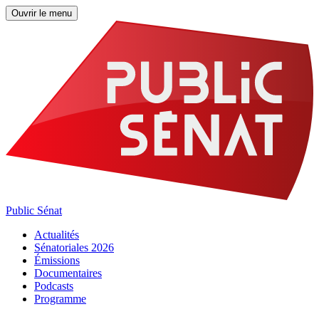
Ouvrir le menu
Public Sénat
Actualités
Sénatoriales 2026
Émissions
Documentaires
Podcasts
Programme