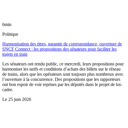
6min
Politique
Harmonisation des titres, garantie de correspondance, ouverture de
SNCF Connect : les propositions des sénateurs pour faciliter les
trajets en train
Les sénateurs ont rendu public, ce mercredi, leurs propositions pour
harmoniser les tarifs et conditions d’achats des billets sur le réseau
de trains, alors que les opérateurs sont toujours plus nombreux avec
l’ouverture à la concurrence. Des propositions que les rapporteurs
ont bon espoir de voir reprises par les députés dans le projet de loi-
cadre.
Le
25 juin 2026