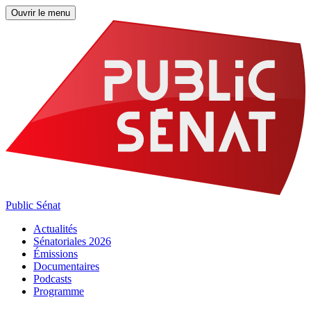
Ouvrir le menu
Public Sénat
Actualités
Sénatoriales 2026
Émissions
Documentaires
Podcasts
Programme